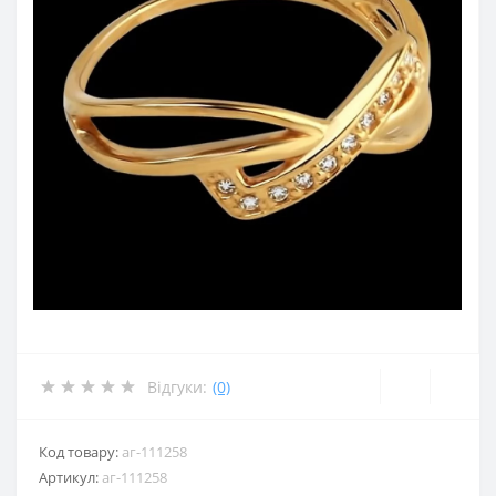
Відгуки:
(0)
Код товару:
аг-111258
Артикул:
аг-111258