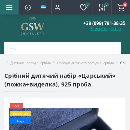
0
0
0
+38 (099) 781-38-35
Замовити дзвінок
Дитячий посуд зі срібла
Набори дитячого посуду зі срібла
Срібн
Срібний дитячий набір «Царський»
(ложка+виделка), 925 проба
-5%
Популярні
Акція