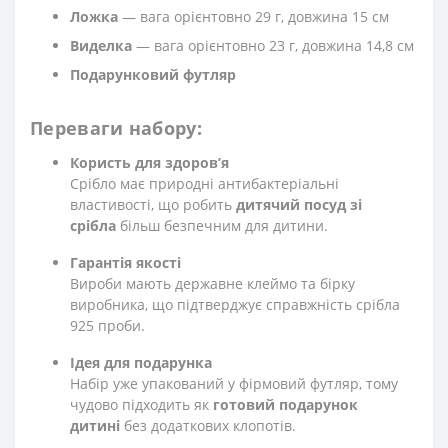
Ложка
— вага орієнтовно 29 г, довжина 15 см
Виделка
— вага орієнтовно 23 г, довжина 14,8 см
Подарунковий футляр
Переваги набору:
Користь для здоров’
я
Срібло має природні антибактеріальні
властивості, що робить
дитячий посуд зі
срібла
більш безпечним для дитини.
Гарантія якост
і
Вироби мають державне клеймо та бірку
виробника, що підтверджує справжність срібла
925 проби.
Ідея для подарунк
а
Набір уже упакований у фірмовий футляр, тому
чудово підходить як
готовий подарунок
дитині
без додаткових клопотів.