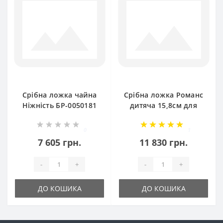
Срібна ложка чайна
Срібна ложка Романс
Ніжність БР-0050181
дитяча 15,8см для
перших страв
БР-0046381
0
1
7 605 грн.
11 830 грн.
-
+
-
+
ДО КОШИКА
ДО КОШИКА