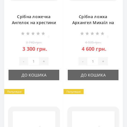
Срібна ложечка
Срібна ложка
Ангелок на хрестини
Архангел Михаїл на
для дитини
хрестини для дитини
БР-0052781
БР-0052981
0
0
3 740 грн.
4 935 грн.
3 300 грн.
4 600 грн.
-
+
-
+
ДО КОШИКА
ДО КОШИКА
Популярні
Популярні