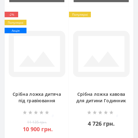
-2%
Популярні
Популярні
Акція
Срібна ложка дитяча
Срібна ложка кавова
під гравіювання
для дитини Годинник
Годинник бр-0048881
БР-8100255
0
0
11 135 грн.
4 726 грн.
10 900 грн.