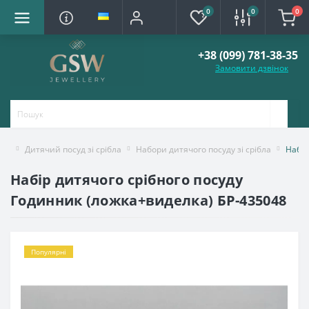
0
0
0
+38 (099) 781-38-35
Замовити дзвінок
Дитячий посуд зі срібла
Набори дитячого посуду зі срібла
Набір
Набір дитячого срібного посуду
Годинник (ложка+виделка) БР-435048
Популярні