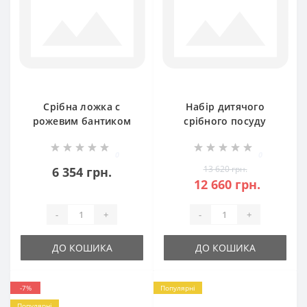
Срібна ложка с
Набір дитячого
рожевим бантиком
срібного посуду
Годинник ЛЗ-5102
Полянка БР-084137
0
0
13 620 грн.
6 354 грн.
12 660 грн.
-
+
-
+
ДО КОШИКА
ДО КОШИКА
-7%
Популярні
Популярні