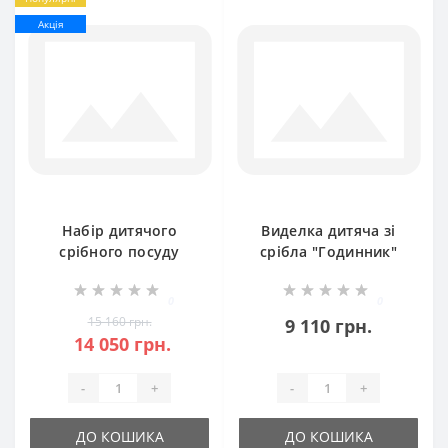
Акція
Набір дитячого
Виделка дитяча зі
срібного посуду
срібла "Годинник"
Мишеня
БР-0043581
(ложка+виделка)
0
0
БР-129119
15 160 грн.
9 110 грн.
14 050 грн.
-
+
-
+
ДО КОШИКА
ДО КОШИКА