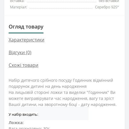
Вставка:
без вставки
Матеріал:
Серебро 925°
Огляд товару
Характеристики
Відгуки (0)
Схожі товари
Набір дитячого срібного посуду Годинник відмінний
подарунок дитині на день народження
На лицьовій стороні ложки та виделки "Годинник" Ви
можете вигравірувати час народження, вагу та зріст
Вашої дитини, на зворотному боці - дату народження.
У набір входить:
Ложка:
Вага орієнтовно: 30г