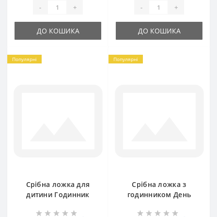
-
+
-
+
ДО КОШИКА
ДО КОШИКА
Популярні
Популярні
Срібна ложка для
Срібна ложка з
дитини Годинник
годинником День
хю-22028691
Народження
БР-0050881