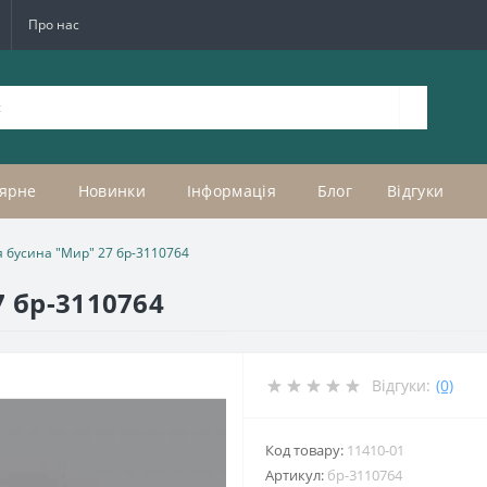
Про нас
ярне
Новинки
Інформація
Блог
Відгуки
 бусина "Мир" 27 бр-3110764
 бр-3110764
Відгуки:
(0)
Код товару:
11410-01
Артикул:
бр-3110764