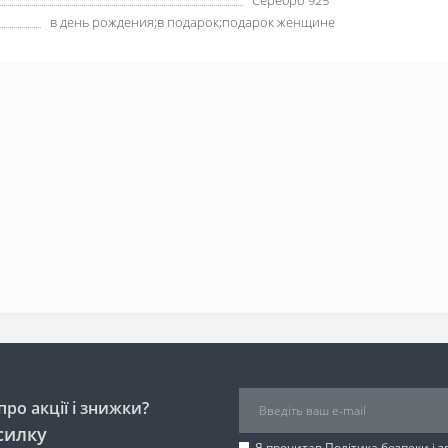
Серебро 925°
в день рождения;в подарок;подарок женщине
ро акції і знижки?
силку
Я прочитав
Політика безпеки
і 