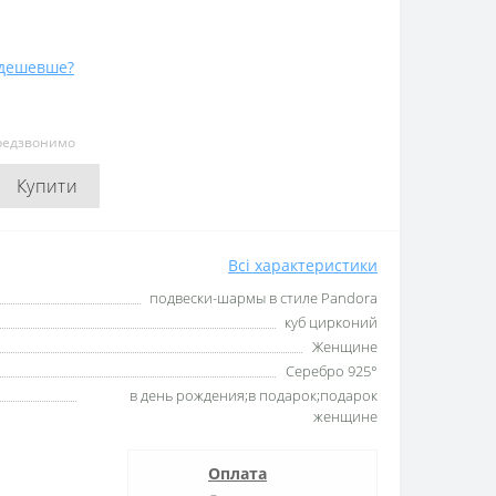
дешевше?
ередзвонимо
Купити
Всі характеристики
подвески-шармы в стиле Pandora
куб цирконий
Женщине
Серебро 925°
в день рождения;в подарок;подарок
женщине
Оплата