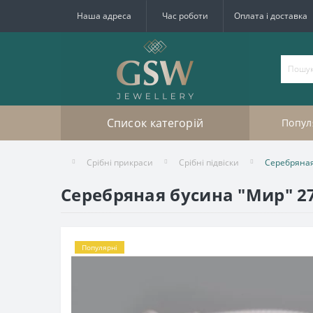
Наша адреса
Час роботи
Оплата і доставка
Список категорій
Попул
Срібні прикраси
Срібні підвіски
Серебряная
Серебряная бусина "Мир" 27
Популярні