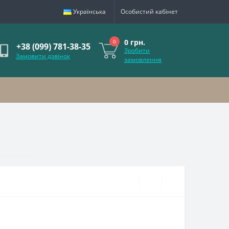
Українська
Особистий кабінет
0 грн.
0
+38 (099) 781-38-35
Зробити
Замовити дзвінок
замовлення