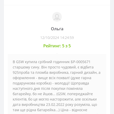
Ольга
12/10/2024 14:24:59
Рейтинг: 5 з 5
В GSW купила срібний годинник БР-0005671
старшому сину. Він просто чудовий, є відбита
925проба та пломба виробника, гарний дизайн, а
оформлення - вище всіх похвал! (дуже гарна
подарункова коробка) - молодці! Щоправда
наступного дня після покупки поміняла
батарейку, бо не йшов... (GSW, попереджайте
клієнтів, бо це могло насторожити, але оскільки
дата виробництва 23.02.2022 року розуміла, що
там ще рідна батарейка...) Ціна - відносне