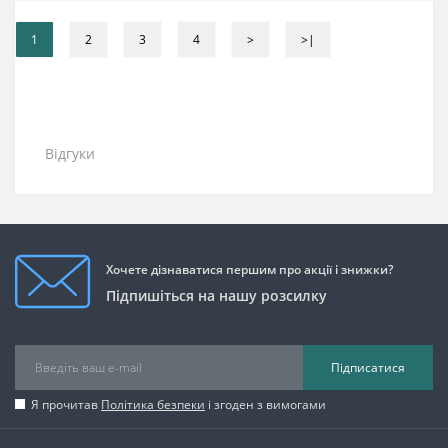
1
2
3
4
>
>|
Відгуки
Хочете дізнаватися першим про акції і знижки?
Підпишіться на нашу розсилку
Підписатися
Я прочитав
Політика безпеки
і згоден з вимогами