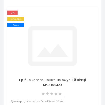
-3%
Популярні
Акція
Срібна кавова чашка на ажурній ніжці
БР-8100423
0
Діаметр 5,3 смВисота 5 смОб'єм 60 мл..