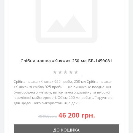
Срібна чашка «Княжа» 250 мл БР-1459081
0
Срібна чашка «Княжа» 925 проби, 250 мл Срібна чашка
«Княжа» зі срібла 925 проби — це вишукане поєднання
благородного металу, витонченого дизайну та високої
ювелірної майстерності. Об'єм 250 мл робить її зручною
для щоденного використання, а дек..
46 200 грн.
48 960 грн.
ДО КОШИКА