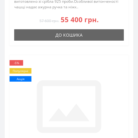
виготовлено зі срібла 925 проби.Особливої витонченості
чашці надає ажурна ручка та ніжк..
55 400 грн.
57 600 грн.
ДО КОШИКА
-5%
Популярні
Акція