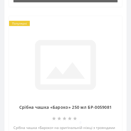
Популярні
Срібна чашка «Бароко» 250 мл БР-0059081
0
Срібна чашка «Бароко» на оригінальній ніжці з трояндами