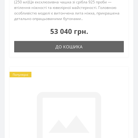
(250 мл)Ця ексклюзивна чашка зі срібла 925 проби —
втілення ніжності та ювелірної майстерності. Головною
особливістю моделі є витончена лита ніжка, прикрашена
детально опрацьованими бутонами..
53 040 грн.
ДО КОШИКА
Популярні