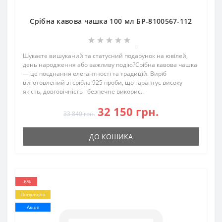
Срібна кавова чашка 100 мл БР-8100567-112
0
Шукаєте вишуканий та статусний подарунок на ювілей,
день народження або важливу подію?Срібна кавова чашка
— це поєднання елегантності та традицій. Виріб
виготовлений зі срібла 925 проби, що гарантує високу
якість, довговічність і безпечне викорис..
32 150 грн.
33 840 грн.
ДО КОШИКА
-6%
Популярні
Акція