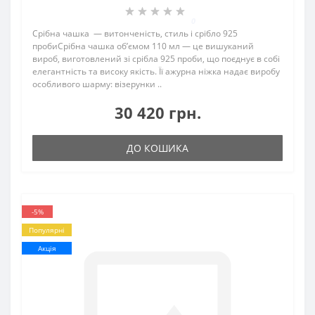
0
Срібна чашка — витонченість, стиль і срібло 925
пробиСрібна чашка об’ємом 110 мл — це вишуканий
вироб, виготовлений зі срібла 925 проби, що поєднує в собі
елегантність та високу якість. Її ажурна ніжка надає виробу
особливого шарму: візерунки ..
30 420 грн.
ДО КОШИКА
-5%
Популярні
Акція