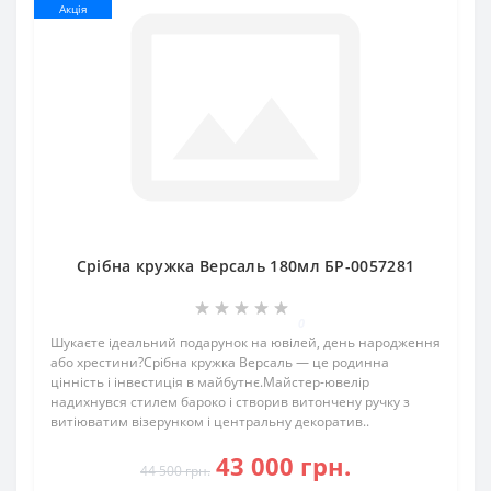
Акція
Срібна кружка Версаль 180мл БР-0057281
0
Шукаєте ідеальний подарунок на ювілей, день народження
або хрестини?Срібна кружка Версаль — це родинна
цінність і інвестиція в майбутнє.Майстер-ювелір
надихнувся стилем бароко і створив витончену ручку з
витіюватим візерунком і центральну декоратив..
43 000 грн.
44 500 грн.