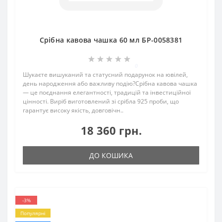
Срібна кавова чашка 60 мл БР-0058381
0
Шукаєте вишуканий та статусний подарунок на ювілей,
день народження або важливу подію?Срібна кавова чашка
— це поєднання елегантності, традицій та інвестиційної
цінності. Виріб виготовлений зі срібла 925 проби, що
гарантує високу якість, довговічн..
18 360 грн.
ДО КОШИКА
-3%
Популярні