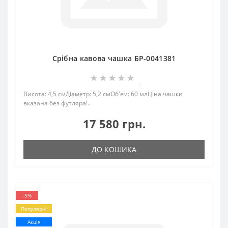
Срібна кавова чашка БР-0041381
0
Висота: 4,5 смДіаметр: 5,2 смОб'єм: 60 млЦіна чашки
вказана без футляра!..
17 580 грн.
ДО КОШИКА
-5%
Популярні
Акція