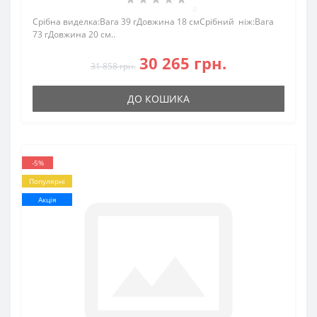
0
Срібна виделка:Вага 39 гДовжина 18 смСрібний ніж:Вага
73 гДовжина 20 см..
30 265 грн.
31 858 грн.
ДО КОШИКА
-5%
Популярні
Акція