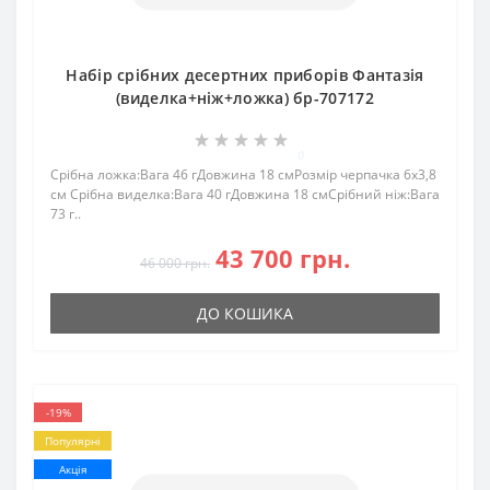
Набір срібних десертних приборів Фантазія
(виделка+ніж+ложка) бр-707172
0
Срібна ложка:Вага 46 гДовжина 18 смРозмір черпачка 6х3,8
см Срібна виделка:Вага 40 гДовжина 18 смСрібний ніж:Вага
73 г..
43 700 грн.
46 000 грн.
ДО КОШИКА
-19%
Популярні
Акція