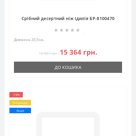
Срібний десертний ніж Ідилія БР-8100470
0
Довжина 20,5см..
15 364 грн.
18 887 грн.
ДО КОШИКА
-19%
Популярні
Акція