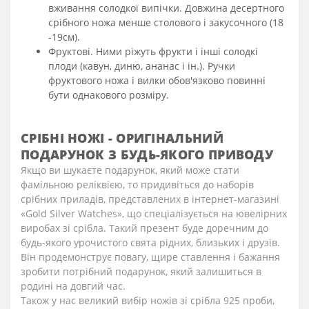
вживання солодкої випічки. Довжина десертного
срібного ножа менше столового і закусочного (18
-19см).
Фруктові. Ними ріжуть фрукти і інші солодкі
плоди (кавун, диню, ананас і ін.). Ручки
фруктового ножа і вилки обов'язково повинні
бути однакового розміру.
СРІБНІ НОЖІ - ОРИГІНАЛЬНИЙ
ПОДАРУНОК З БУДЬ-ЯКОГО ПРИВОДУ
Якщо ви шукаєте подарунок, який може стати
фамільною реліквією, то придивіться до наборів
срібних приладів, представлених в інтернет-магазині
«Gold Silver Watches», що спеціалізується на ювелірних
виробах зі срібла. Такий презент буде доречним до
будь-якого урочистого свята рідних, близьких і друзів.
Він продемонструє повагу, щире ставлення і бажання
зробити потрібний подарунок, який залишиться в
родині на довгий час.
Також у нас великий вибір ножів зі срібла 925 проби,