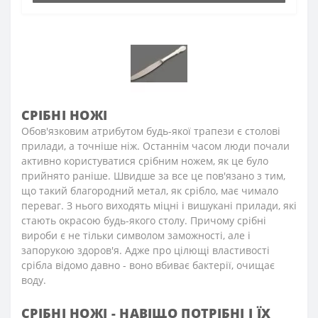
СРІБНІ НОЖІ
Обов'язковим атрибутом будь-якої трапези є столові
прилади, а точніше ніж. Останнім часом люди почали
активно користуватися срібним ножем, як це було
прийнято раніше. Швидше за все це пов'язано з тим,
що такий благородний метал, як срібло, має чимало
переваг. З нього виходять міцні і вишукані прилади, які
стають окрасою будь-якого столу. Причому срібні
вироби є не тільки символом заможності, але і
запорукою здоров'я. Адже про цілющі властивості
срібла відомо давно - воно вбиває бактерії, очищає
воду.
СРІБНІ НОЖІ - НАВІЩО ПОТРІБНІ І ЇХ