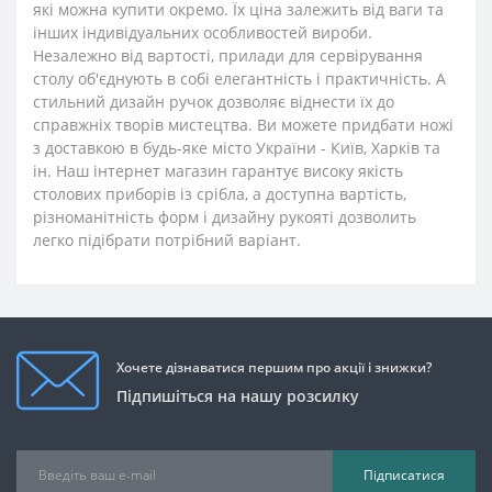
які можна купити окремо. Їх ціна залежить від ваги та
інших індивідуальних особливостей вироби.
Незалежно від вартості, прилади для сервірування
столу об'єднують в собі елегантність і практичність. А
стильний дизайн ручок дозволяє віднести їх до
справжніх творів мистецтва. Ви можете придбати ножі
з доставкою в будь-яке місто України - Київ, Харків та
ін. Наш інтернет магазин гарантує високу якість
столових приборів із срібла, а доступна вартість,
різноманітність форм і дизайну рукояті дозволить
легко підібрати потрібний варіант.
Хочете дізнаватися першим про акції і знижки?
Підпишіться на нашу розсилку
Підписатися