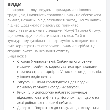
ВИДИ
Сервіровка столу посудом і приладами є віковою
традицією, і наявність столового ножа - це обов'язкова
вимога, незалежно від важливості заходу. Тобто навіть
під час щоденного прийому їжі прийнято
користуватися цими приладами. Чому? Та хоча б тому,
що ножем зручно різати шматок м'яса. Та й в
культурному суспільстві не зрозуміють людини, що не
вміє користуватися столовими ножами зі срібла. Це,
скоріше, вкаже на незнання етикету.
Види ножів:
Столові (універсальні). Срібними столовими
ножами прийнято користуватися при вживанні
гарячих страв і гарнірів. У них клинок довше, ніж
у інших видів ножів.
Закусочні. Ними користуються для подачі і
прийому гарячих і холодних закусок.
Рибні. З їх допомогою набагато зручніше
відокремлювати філе від кісточок - для цього на
лезі робляться невеликі виїмки.
Десертні. Подаються до столу, якщо планується