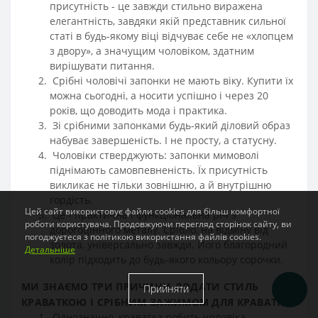
присутність - це завжди стильно виражена
елегантність, завдяки якій представник сильної
статі в будь-якому віці відчуває себе не «хлопцем
з двору», а значущим чоловіком, здатним
вирішувати питання.
Срібні чоловічі запонки не мають віку. Купити їх
можна сьогодні, а носити успішно і через 20
років, що доводить мода і практика.
Зі срібними запонками будь-який діловий образ
набуває завершеність. І не просту, а статусну.
Чоловіки стверджують: запонки мимоволі
піднімають самовпевненість. Їх присутність
викликає не тільки зовнішню, а й внутрішню
гордість.
Цей сайт використовує файли cookies для більш комфортної
Це - практична і функціональна річ з
роботи користувача. Продовжуючи перегляд сторінок сайту, ви
дорогоцінного металу. Срібло, на відміну від
погоджуєтеся з політикою використання файлів cookies.
золота, універсально завжди. Його благородний
Детальніше
колір підходить до будь-якого кольору сорочки.
МИ ЗНАЄМО ТРИ ПРИЧИНИ ДОДАТИ СТИЛЬ
Прийняти
КРАВАТКОЮ І СРІБНИМ ЗАЖИМОМ ДЛЯ КРАВАТКИ:
Однозначно, краватка робить чоловіка