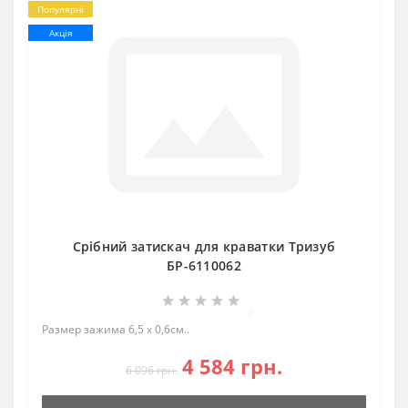
Популярні
Акція
Срібний затискач для краватки Тризуб
БР-6110062
0
Размер зажима 6,5 х 0,6см..
4 584 грн.
6 096 грн.