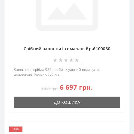
Срібний запонки із емаллю бр-6100030
0
Запонки зі срібла 925 проби - чудовий подарунок
чоловікові. Размер 2х2 см..
6 697 грн.
8 266 грн.
ДО КОШИКА
-25%