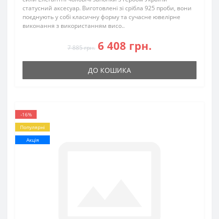
статусний аксесуар. Виготовлені зі срібла 925 проби, вони
поєднують у собі класичну форму та сучасне ювелірне
виконання з використанням висо..
6 408 грн.
7 885 грн.
ДО КОШИКА
-16%
Популярні
Акція