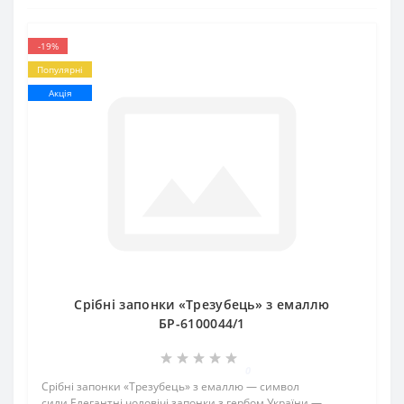
-19%
Популярні
Акція
Срібні запонки «Трезубець» з емаллю
БР-6100044/1
0
Срібні запонки «Трезубець» з емаллю — символ
сили Елегантні чоловічі запонки з гербом України —