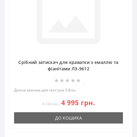
Срібний затискач для краватки з емаллю та
фіанітами ЛЗ-9612
0
Длина зажима для галстука 5.8см..
4 995 грн.
6 138 грн.
ДО КОШИКА