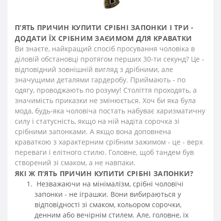
П’ЯТЬ
ПРИЧИН КУПИТИ СРІБНІ ЗАПОНКИ І ТРИ -
ДОДАТИ ЇХ СРІБНИМ ЗАЄИМОМ ДЛЯ КРАВАТКИ
Ви знаєте, найкращий спосіб просування чоловіка в
діловій обстановці протягом перших 30-ти секунд? Це -
відповідний зовнішній вигляд з дрібними, але
значущими деталями гардеробу. Приймають - по
одягу, проводжають по розуму! Століття проходять, а
значимість приказки не змінюється. Хоч би яка була
мода, будь-яка чоловіча постать набуває харизматичну
силу і статусність, якщо на ній надіта сорочка зі
срібними запонками. А якщо вона доповнена
краваткою з характерним срібним зажимом - це - верх
переваги і елітного стилю. Головне, щоб тандем був
створений зі смаком, а не навпаки.
ЯКІ Ж
П’ЯТЬ ПРИЧИН КУПИТИ СРІБНІ ЗАПОНКИ?
Незважаючи на мінімалізм, срібні чоловічі
запонки - не іграшки. Вони вибираються у
відповідності зі смаком, кольором сорочки,
денним або вечірнім стилем. Але, головне, їх