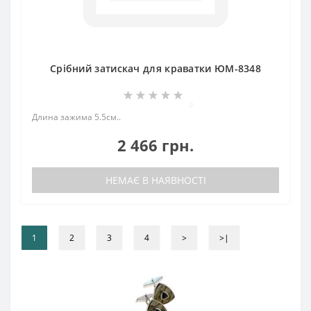
Срібний затискач для краватки ЮМ-8348
0
Длина зажима 5.5см..
2 466 грн.
НЕМАЄ В НАЯВНОСТІ
1
2
3
4
>
>|