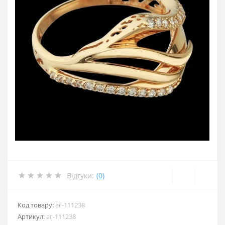
Відгуки:
(0)
Код товару:
аг-111238
Артикул:
аг-111238