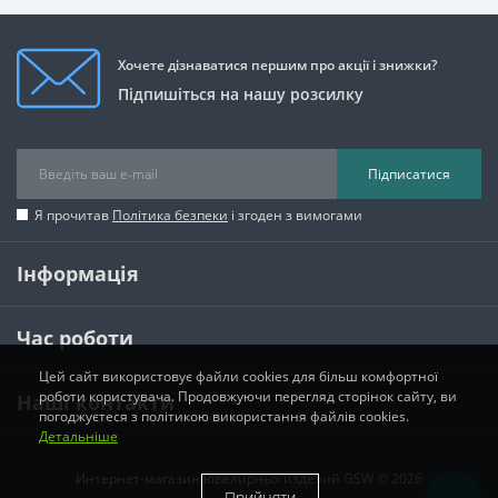
Хочете дізнаватися першим про акції і знижки?
Підпишіться на нашу розсилку
Підписатися
Я прочитав
Політика безпеки
і згоден з вимогами
Інформація
Час роботи
Цей сайт використовує файли cookies для більш комфортної
роботи користувача. Продовжуючи перегляд сторінок сайту, ви
Наші контакти
погоджуєтеся з політикою використання файлів cookies.
Детальніше
Интернет-магазин ювелирных изделий GSW © 2026
Прийняти