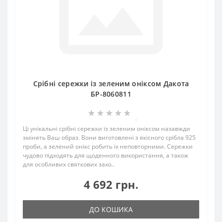
Срібні сережки із зеленим оніксом Дакота
БР-8060811
0
Ці унікальні срібні сережки із зеленим оніксом назавжди
змінять Ваш образ. Вони виготовлені з якісного срібла 925
проби, а зелений онікс робить їх неповторними. Сережки
чудово підходять для щоденного використання, а також
для особливих святкових захо..
4 692 грн.
ДО КОШИКА