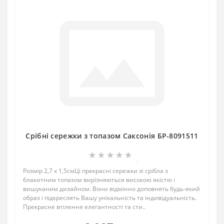
Срібні сережки з топазом Саксонія БР-8091511
0
Розмір 2,7 х 1,5смЦі прекрасні сережки зі срібла з
блакитним топазом вирізняються високою якістю і
вишуканим дизайном. Вони відмінно доповнять будь-який
образ і підкреслять Вашу унікальність та індивідуальність.
Прекрасне втілення елегантності та сти..