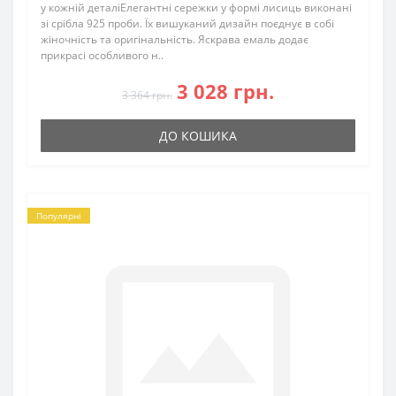
у кожній деталіЕлегантні сережки у формі лисиць виконані
зі срібла 925 проби. Їх вишуканий дизайн поєднує в собі
жіночність та оригінальність. Яскрава емаль додає
прикрасі особливого н..
3 028 грн.
3 364 грн.
ДО КОШИКА
Популярні