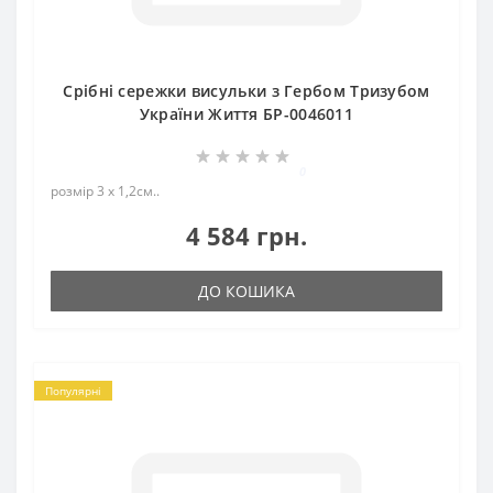
Срібні сережки висульки з Гербом Тризубом
України Життя БР-0046011
0
розмір 3 х 1,2см..
4 584 грн.
ДО КОШИКА
Популярні