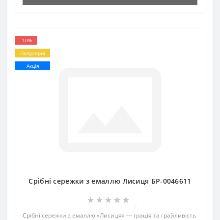
-10%
Популярні
Акція
Срібні сережки з емаллю Лисиця БР-0046611
0
Срібні сережки з емаллю «Лисиця» — грація та грайливість