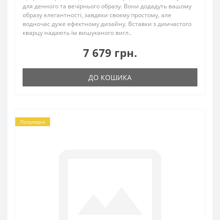
для денного та вечірнього образу. Вони додадуть вашому
образу елегантності, завдяки своєму простому, але
водночас дуже ефектному дизайну. Вставки з димчастого
кварцу надають їм вишуканого вигл..
7 679 грн.
ДО КОШИКА
Популярні