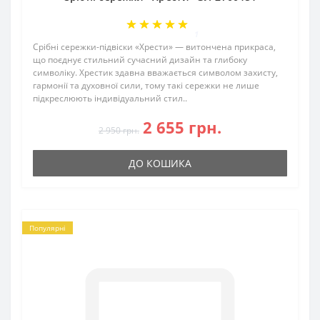
1
Срібні сережки-підвіски «Хрести» — витончена прикраса,
що поєднує стильний сучасний дизайн та глибоку
символіку. Хрестик здавна вважається символом захисту,
гармонії та духовної сили, тому такі сережки не лише
підкреслюють індивідуальний стил..
2 655 грн.
2 950 грн.
ДО КОШИКА
Популярні