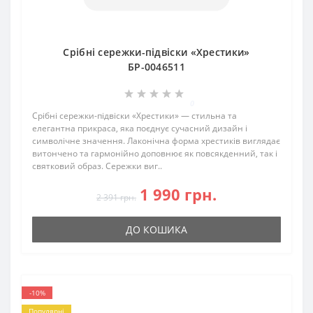
Срібні сережки-підвіски «Хрестики»
БР-0046511
0
Срібні сережки-підвіски «Хрестики» — стильна та
елегантна прикраса, яка поєднує сучасний дизайн і
символічне значення. Лаконічна форма хрестиків виглядає
витончено та гармонійно доповнює як повсякденний, так і
святковий образ. Сережки виг..
1 990 грн.
2 391 грн.
ДО КОШИКА
-10%
Популярні