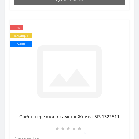
-10%
Популярні
Акція
Срібні сережки в камінні Жнива БР-1322511
0
Довжина 2 см..