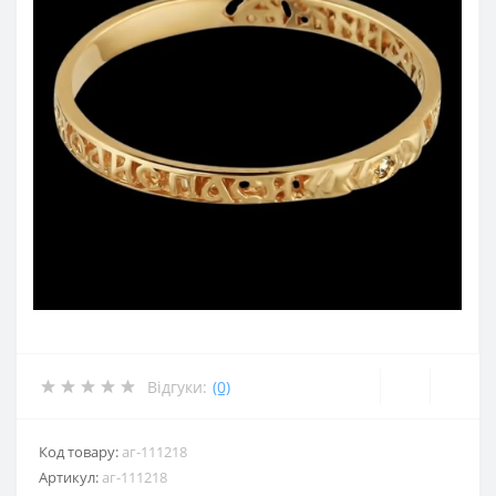
Відгуки:
(0)
Код товару:
аг-111218
Артикул:
аг-111218