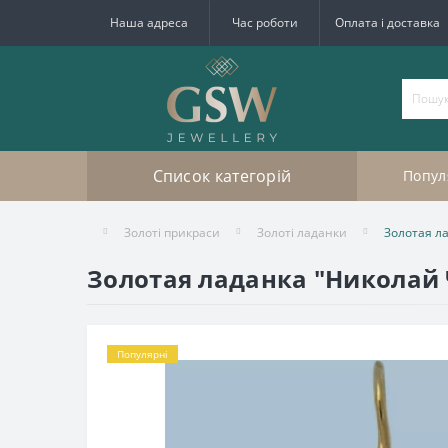
Наша адреса
Час роботи
Оплата і доставка
Список категорій
Попул
Золоті прикраси
Золоті ладaнки
Золотая л
Золотая ладанка "Николай 
Популярні