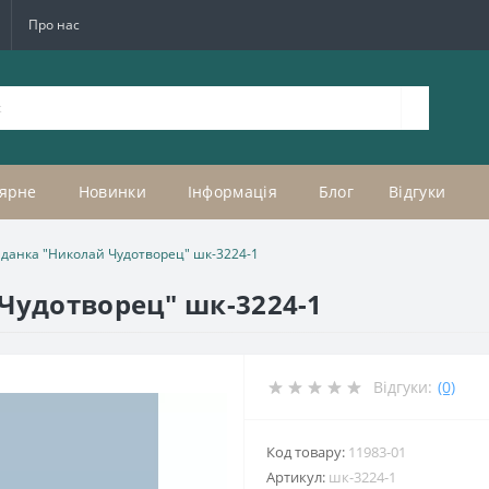
Про нас
ярне
Новинки
Інформація
Блог
Відгуки
аданка "Николай Чудотворец" шк-3224-1
Чудотворец" шк-3224-1
Відгуки:
(0)
Код товару:
11983-01
Артикул:
шк-3224-1