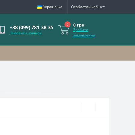
Українська
Особистий кабінет
0 грн.
0
+38 (099) 781-38-35
Зробити
Замовити дзвінок
замовлення