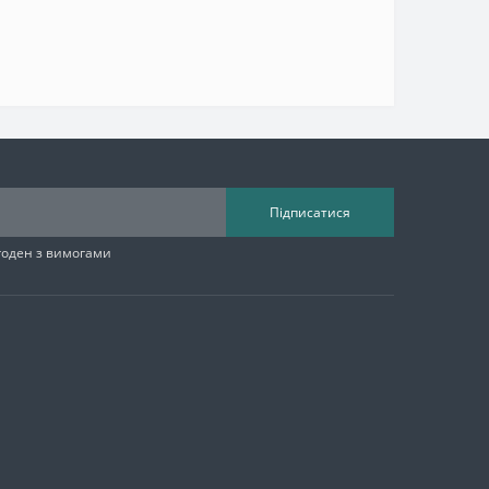
Підписатися
згоден з вимогами