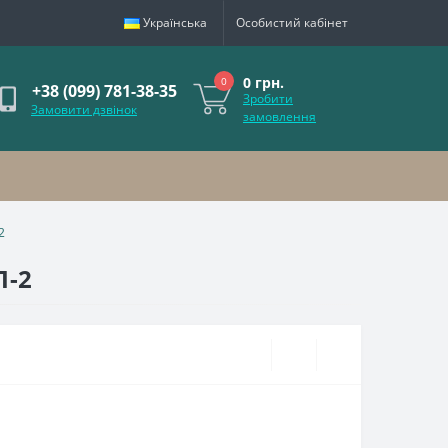
Українська
Особистий кабінет
0 грн.
0
+38 (099) 781-38-35
Зробити
Замовити дзвінок
замовлення
2
П-2