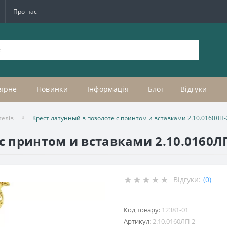
Про нас
ярне
Новинки
Інформація
Блог
Відгуки
телів
Крест латунный в позолоте с принтом и вставками 2.10.0160ЛП-
с принтом и вставками 2.10.0160Л
Відгуки:
(0)
Код товару:
12381-01
Артикул:
2.10.0160ЛП-2