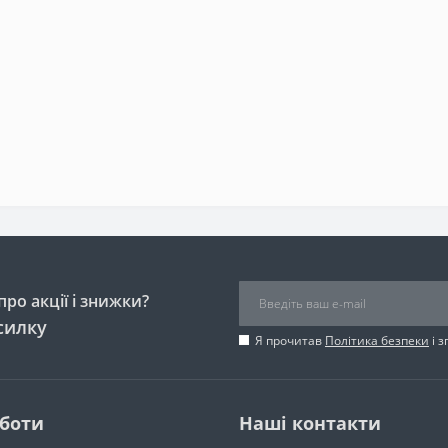
ро акції і знижки?
силку
Я прочитав
Політика безпеки
і 
оботи
Наші контакти