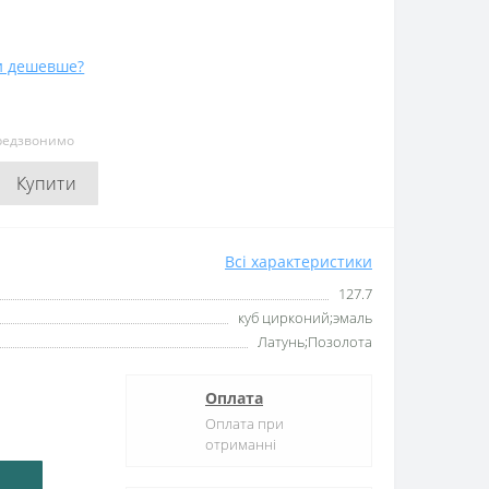
и дешевше?
ередзвонимо
Купити
Всі характеристики
127.7
куб цирконий;эмаль
Латунь;Позолота
Оплата
Оплата при
отриманні