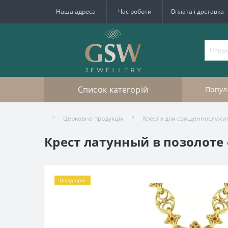
Наша адреса
Час роботи
Оплата і доставка
Список категорій
Попул
Церковна продукція
Хрести для священнослужи
Крест латунный в позолоте 
Популярні