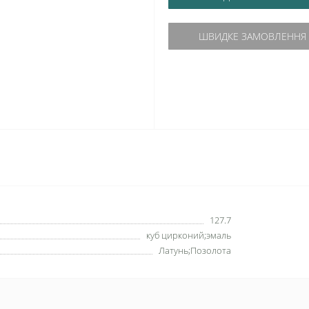
ШВИДКЕ ЗАМОВЛЕННЯ
127.7
куб цирконий;эмаль
Латунь;Позолота