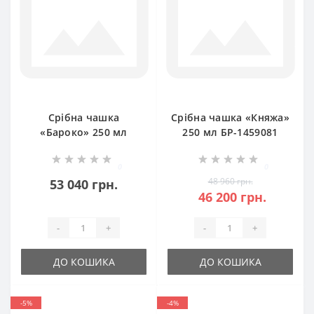
Срібна чашка
Срібна чашка «Княжа»
«Бароко» 250 мл
250 мл БР-1459081
БР-0059081
0
0
48 960 грн.
53 040 грн.
46 200 грн.
-
+
-
+
ДО КОШИКА
ДО КОШИКА
-5%
-4%