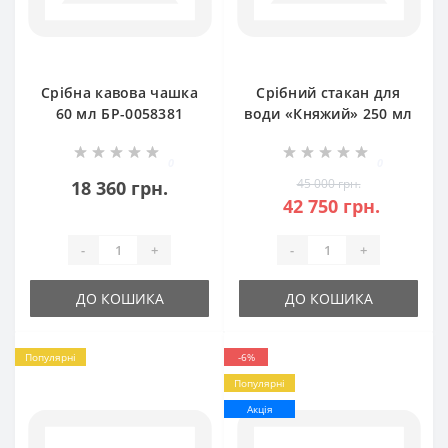
Срібна кавова чашка
Срібний стакан для
60 мл БР-0058381
води «Княжий» 250 мл
БР-0058981
0
0
45 000 грн.
18 360 грн.
42 750 грн.
-
+
-
+
ДО КОШИКА
ДО КОШИКА
Популярні
-6%
Популярні
Акція