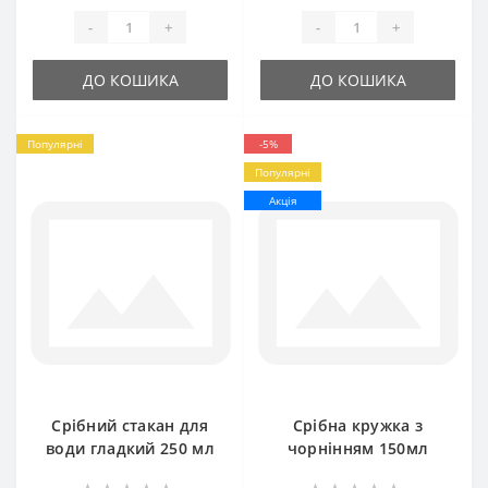
-
+
-
+
ДО КОШИКА
ДО КОШИКА
Популярні
-5%
Популярні
Акція
Срібний стакан для
Срібна кружка з
води гладкий 250 мл
чорнінням 150мл
БР-0054681
БР-0054581