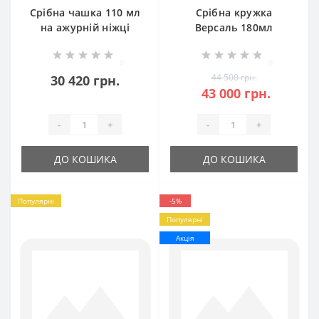
Срібна чашка 110 мл
Срібна кружка
на ажурній ніжці
Версаль 180мл
БР-0056781
БР-0057281
0
0
44 500 грн.
30 420 грн.
43 000 грн.
-
+
-
+
ДО КОШИКА
ДО КОШИКА
Популярні
-5%
Популярні
Акція