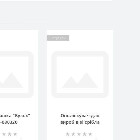
Популярні
ашка "Бузок"
Ополіскувач для
-080320
виробів зі срібла
SILBO Німетчина
150мл 4122
0
0