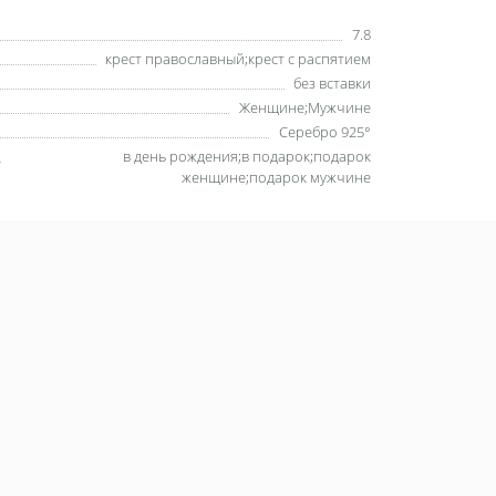
7.8
крест православный;крест с распятием
без вставки
Женщине;Мужчине
Серебро 925°
в день рождения;в подарок;подарок
женщине;подарок мужчине