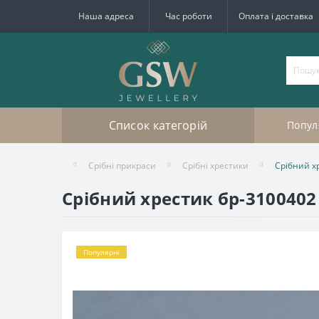
Наша адреса
Час роботи
Оплата і доставка
Список категорій
Попул
Срібні прикраси
Срібні хрестики
Срібний х
Срібний хрестик бр-3100402
Популярні