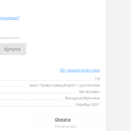
дешевше?
ередзвонимо
Купити
Всі характеристики
7.8
крест православный;крест с распятием
без вставки
Женщине;Мужчине
Серебро 925°
Оплата
Оплата при