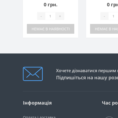
0 грн.
0 гр
-
+
-
НЕМАЄ В НАЯВНОСТІ
НЕМАЄ В НА
Хочете дізнаватися першим п
Підпишіться на нашу роз
Інформація
Час р
Оплата і доставка