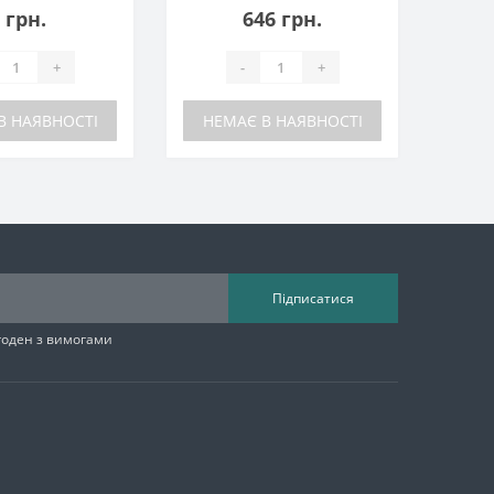
 грн.
646 грн.
+
-
+
В НАЯВНОСТІ
НЕМАЄ В НАЯВНОСТІ
Підписатися
згоден з вимогами