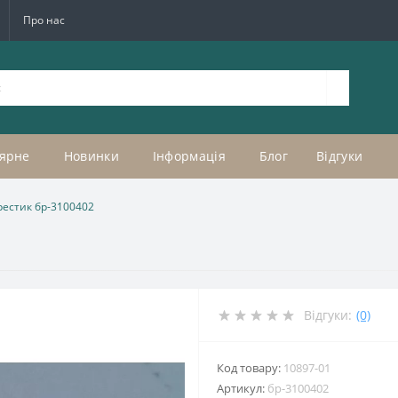
Про нас
ярне
Новинки
Інформація
Блог
Відгуки
рестик бр-3100402
Відгуки:
(0)
Код товару:
10897-01
Артикул:
бр-3100402