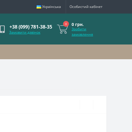
Українська
Особистий кабінет
0 грн.
0
+38 (099) 781-38-35
Зробити
Замовити дзвінок
замовлення