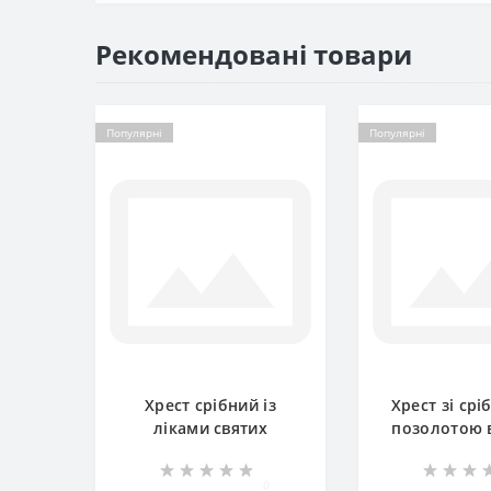
Рекомендовані товари
Популярні
Популярні
Хрест срібний із
Хрест зі срі
ліками святих
позолотою 
ЛЗ-34023
ЛЗ-34
0