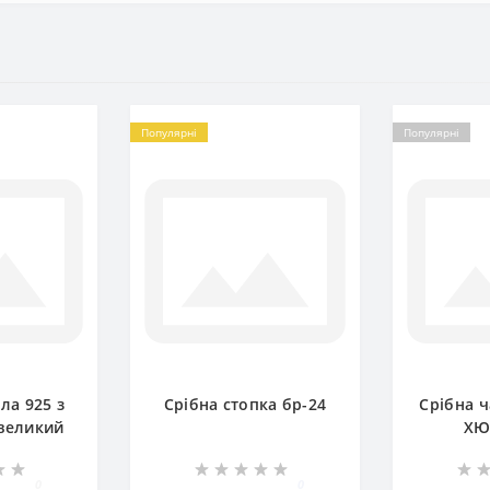
Популярні
Популярні
бла 925 з
Срібна стопка бр-24
Срібна ч
великий
ХЮ
020
0
0