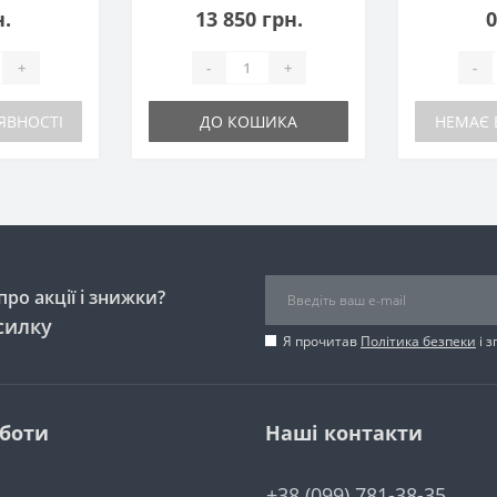
н.
13 850 грн.
0
+
-
+
-
ЯВНОСТІ
ДО КОШИКА
НЕМАЄ 
ро акції і знижки?
силку
Я прочитав
Політика безпеки
і 
оботи
Наші контакти
+38 (099) 781-38-35