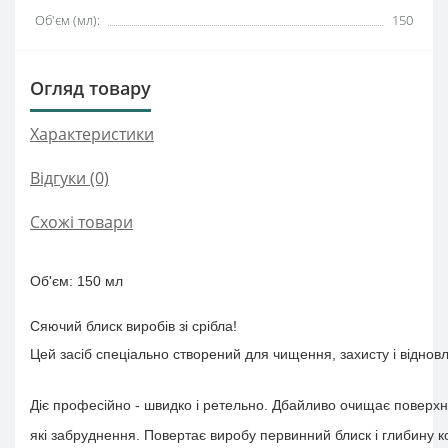
Об'єм (мл):
150
Огляд товару
Характеристики
Відгуки (0)
Схожі товари
Об'єм
: 150
мл
Сяючий
блиск
виробів
зі
срібла
!
Цей
засіб
спеціально
створений
для
чищення
,
захисту
і
віднов
Діє
професійно
-
швидко
і
ретельно
.
Дбайливо
очищає
поверх
які
забруднення
.
Повертає
виробу
первинний
блиск
і
глибину
к