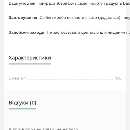
Ваші
улюблені
прикраси
зберігають
свою
чистоту
і
радують
Вас
Застосування
:
Срібні
вироби
покласти
в
сито
(
додається
)
і
опу
Запобіжні
заходи
:
Не
застосовувати
цей
засіб
для
чищення
п
Характеристики
Об'єм (мл)
150
Відгуки (0)
Відгуків про цей товар ще не було.