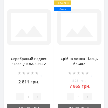
Популярні
Акція
Серебряный подвес
Срібна ложка Тілець
"Телец" ЮМ-3089-2
бр-402
0
0
8 281 грн.
2 811 грн.
7 865 грн.
-
+
-
+