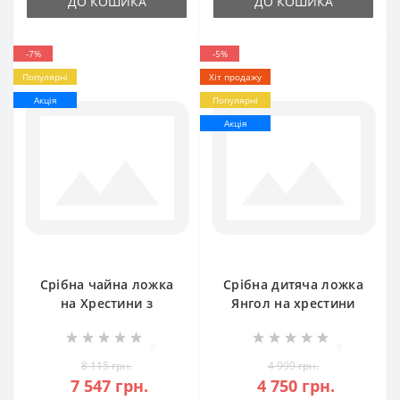
ДО КОШИКА
ДО КОШИКА
-7%
-5%
Популярні
Хіт продажу
Акція
Популярні
Акція
Срібна чайна ложка
Срібна дитяча ложка
на Хрестини з
Янгол на хрестини
хрестиком 925 проби
БР-0052581
0
0
8 115 грн.
4 999 грн.
7 547 грн.
4 750 грн.