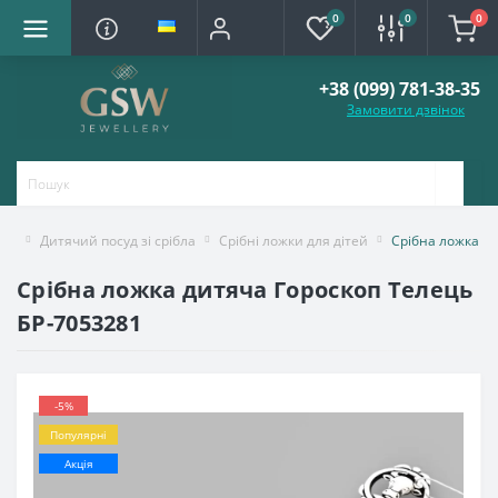
0
0
0
+38 (099) 781-38-35
Замовити дзвінок
Дитячий посуд зі срібла
Срібні ложки для дітей
Срібна ложка д
Срібна ложка дитяча Гороскоп Телець
БР-7053281
-5%
Популярні
Акція