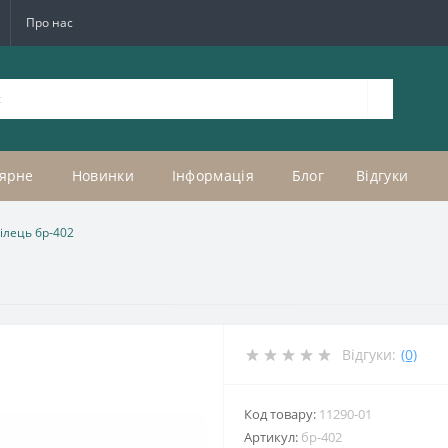
Про нас
ярне
Новинки
Інформація
Блог
Відгуки
ілець бр-402
Відгуки:
(0)
Код товару:
11290-01
Артикул:
бр-402