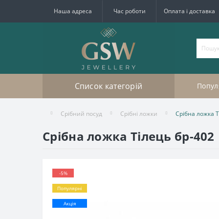
Наша адреса
Час роботи
Оплата і доставка
Список категорій
Попул
Срібний посуд
Срібні ложки
Срібна ложка Т
Срібна ложка Тілець бр-402
-5%
Популярні
Акція