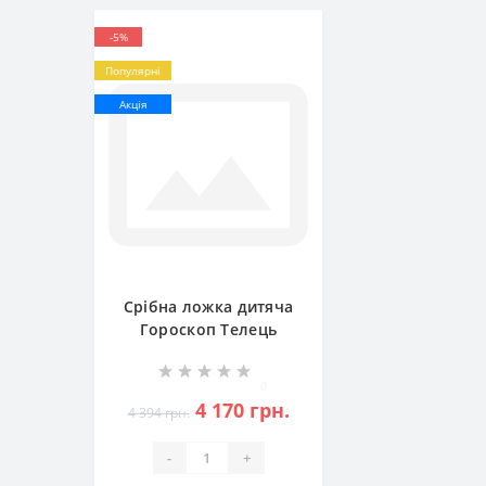
-5%
Популярні
Акція
Срібна ложка дитяча
Гороскоп Телець
БР-7053281
0
4 170 грн.
4 394 грн.
-
+