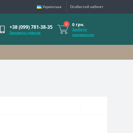
Українська
Особистий кабінет
0 грн.
0
+38 (099) 781-38-35
Зробити
Замовити дзвінок
замовлення