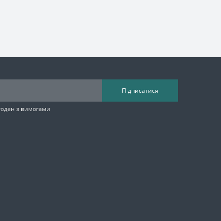
Підписатися
згоден з вимогами