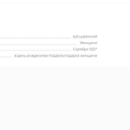
куб цирконий
Женщине
Серебро 925°
в день рождения;в подарок;подарок женщине