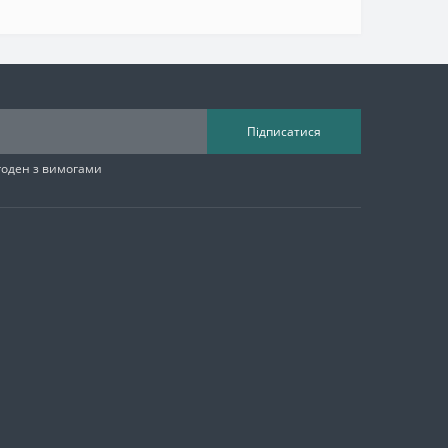
Підписатися
згоден з вимогами