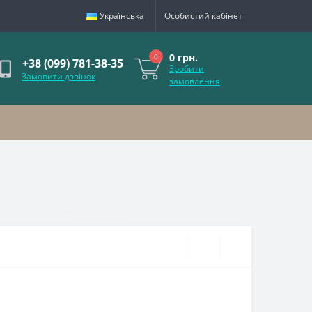
Українська
Особистий кабінет
0 грн.
0
+38 (099) 781-38-35
Зробити
Замовити дзвінок
замовлення