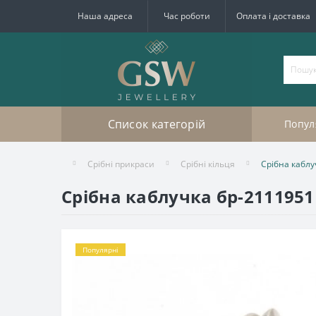
Наша адреса
Час роботи
Оплата і доставка
Список категорій
Попул
Срібні прикраси
Срібні кільця
Срібна каблу
Срібна каблучка бр-2111951
Популярні