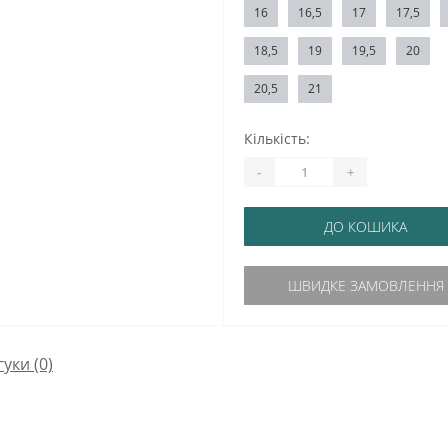
16
16,5
17
17,5
18,5
19
19,5
20
20,5
21
Кількість:
-
+
ДО КОШИКА
ШВИДКЕ ЗАМОВЛЕННЯ
гуки (0)