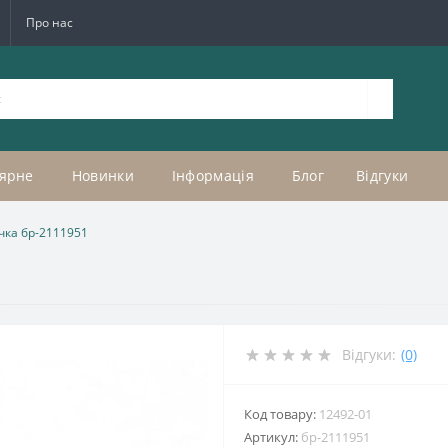
Про нас
ярне
Новинки
Інформація
Блог
Відгуки
чка бр-2111951
Відгуки:
(0)
Код товару:
12492-01
Артикул:
бр-2111951