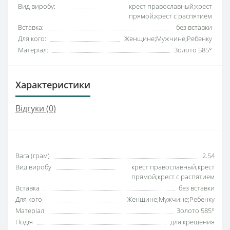
Вид виробу:
крест православный;крест
прямой;крест с распятием
Вставка:
без вставки
Для кого:
Женщине;Мужчине;Ребенку
Матеріал:
Золото 585°
Характеристики
Відгуки (0)
Вага (грам)
2.54
Вид виробу
крест православный;крест
прямой;крест с распятием
Вставка
без вставки
Для кого
Женщине;Мужчине;Ребенку
Матеріал
Золото 585°
Подія
для крещения