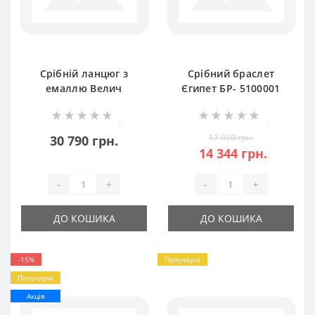
Срібній ланцюг з
Срібний браслет
емаллю Велич
Єгипет БР- 5100001
БР-5000641
0
0
17 930 грн.
30 790 грн.
14 344 грн.
-
+
-
+
ДО КОШИКА
ДО КОШИКА
-15%
Популярні
Популярні
Акція