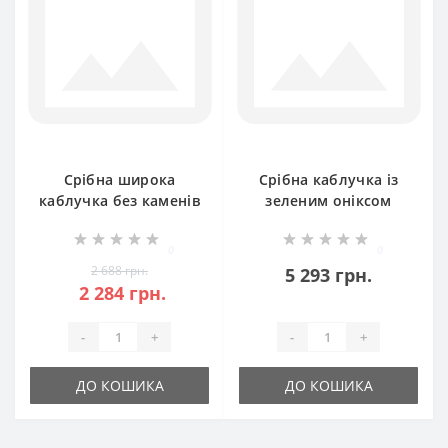
Срібна широка
Срібна каблучка із
каблучка без каменів
зеленим оніксом
Поляна 2 бр-0055421
Джейн БР-БР-8110921
0
0
2 688 грн.
5 293 грн.
2 284 грн.
-
+
-
+
ДО КОШИКА
ДО КОШИКА