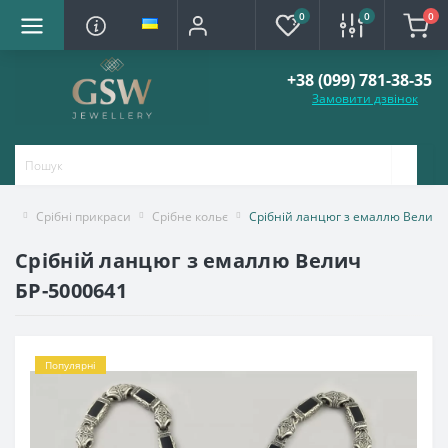
0
0
0
+38 (099) 781-38-35
Замовити дзвінок
Срібні прикраси
Срібне кольє
Срібній ланцюг з емаллю Велич 
Срібній ланцюг з емаллю Велич
БР-5000641
Популярні