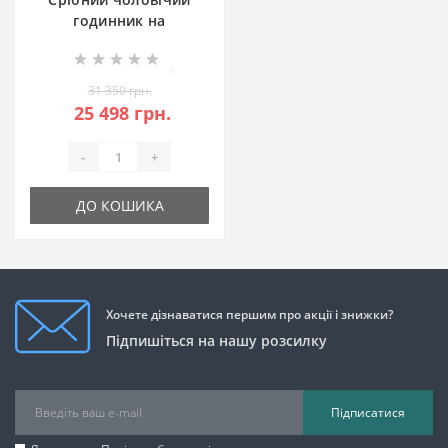
годинник на
шкіряному ремені
БР-0006471
0
31 350 грн.
25 498 грн.
-
+
ДО КОШИКА
Хочете дізнаватися першим про акції і знижки?
Підпишіться на нашу розсилку
Підписатися