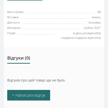
Вага (грам)
68
Вставка
емаль
Для кого
Чоловіку
Матеріал
Срібло 925°
Подія
в день рождения;в
подарок;подарок мужчине
Відгуки (0)
Відгуків про цей товар ще не було.
+ Написати відгук