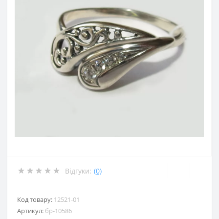
Відгуки:
(0)
Код товару:
12521-01
Артикул:
бр-10586