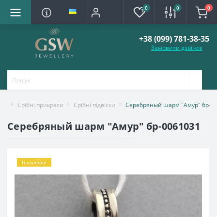
0
0
0
+38 (099) 781-38-35
Замовити дзвінок
Срібні прикраси
Срібні підвіски
Серебряный шарм "Амур" бр-0
Серебряный шарм "Амур" бр-0061031
Популярні