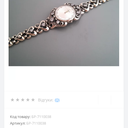
Відгуки:
(0)
Код товару:
БР-7110038
Артикул:
БР-7110038