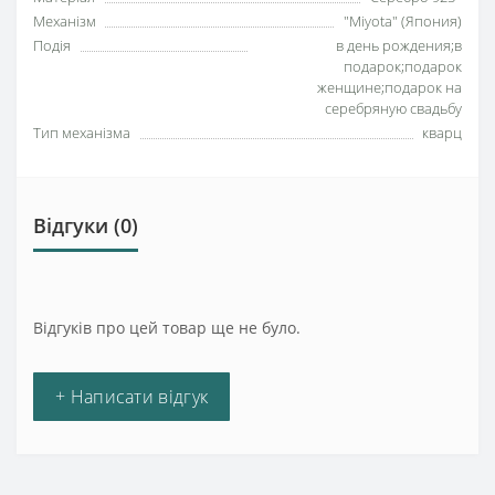
Механізм
"Miyota" (Япония)
Подія
в день рождения;в
подарок;подарок
женщине;подарок на
серебряную свадьбу
Тип механізма
кварц
Відгуки (0)
Відгуків про цей товар ще не було.
+ Написати відгук