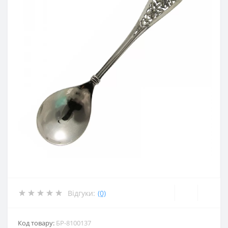
Відгуки:
(0)
Код товару:
БР-8100137