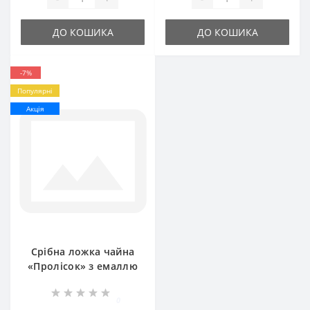
ДО КОШИКА
ДО КОШИКА
-7%
Популярні
Акція
Срібна ложка чайна
«Пролісок» з емаллю
БР-0055881
0