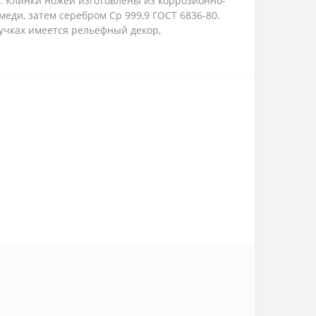
. Клинки ножей изготовлены из коррозионно-
меди, затем серебром Ср 999,9 ГОСТ 6836-80.
ручках имеется рельефный декор,