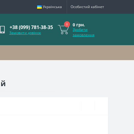
Українська
Особистий кабінет
0 грн.
0
+38 (099) 781-38-35
Зробити
Замовити дзвінок
замовлення
ый