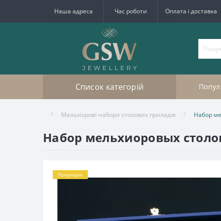
Наша адреса
Час роботи
Оплата і доставка
Список категорій
Попул
Мельхіорові набори столових приладів
Набор ме
Набор мельхиоровых столо
Популярні