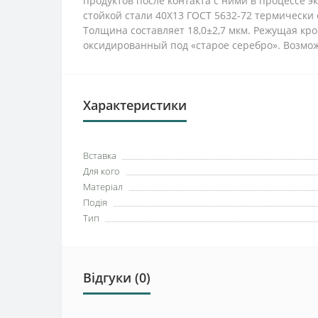
продуктов после контакта с ними в процессе 
стойкой стали 40Х13 ГОСТ 5632-72 термически 
Толщина составляет 18,0±2,7 мкм. Режущая кро
оксидированный под «старое серебро». Возмож
Характеристики
Вставка
Для кого
Матеріал
Подія
Тип
Відгуки (0)