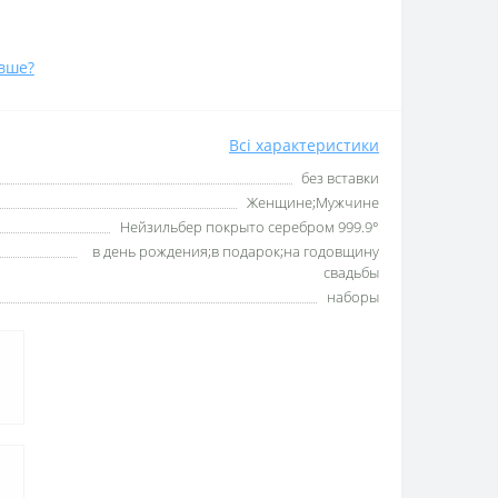
вше?
Всі характеристики
без вставки
Женщине;Мужчине
Нейзильбер покрыто серебром 999.9°
в день рождения;в подарок;на годовщину
свадьбы
наборы