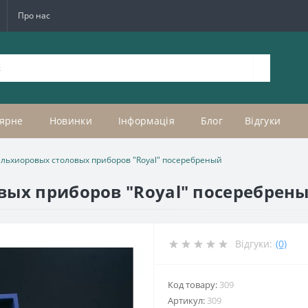
Про нас
ярне
Новинки
Інформація
Блог
Відгуки
льхиоровых столовых приборов "Royal" посеребреный
вых приборов "Royal" посеребрен
Відгуки:
(0)
Код товару:
309
Артикул:
309