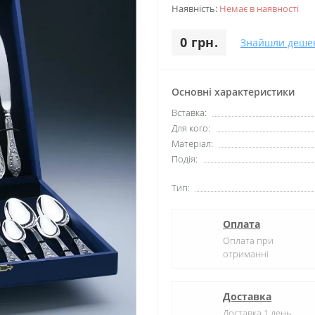
Наявність:
Немає в наявності
0 грн.
Знайшли деше
Основні характеристики
Вставка:
Для кого:
Матеріал:
Подія:
Тип:
Оплата
Оплата при
отриманні
Доставка
Доставка 1 день