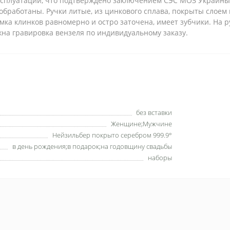
эксплуатации, что подтверждено заключением СЭС МОЗ Украины
обработаны. Ручки литые, из цинкового сплава, покрыты слоем 
мка клинков равномерно и остро заточена, имеет зубчики. На 
на гравировка вензеля по индивидуальному заказу.
без вставки
Женщине;Мужчине
Нейзильбер покрыто серебром 999.9°
в день рождения;в подарок;на годовщину свадьбы
наборы