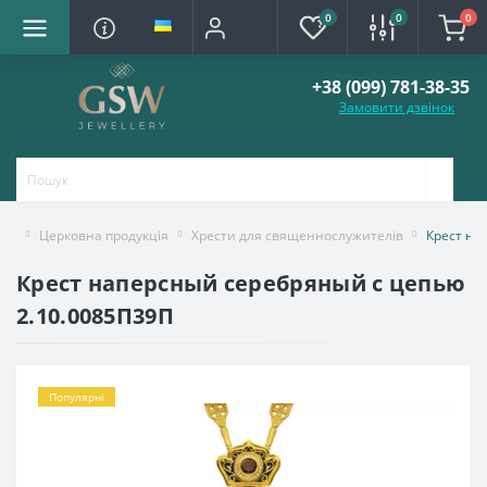
0
0
0
+38 (099) 781-38-35
Замовити дзвінок
Церковна продукція
Хрести для священнослужителів
Крест на
Крест наперсный серебряный с цепью
2.10.0085П39П
Популярні