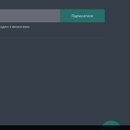
Підписатися
згоден з вимогами