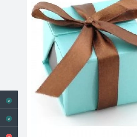
0
0
0