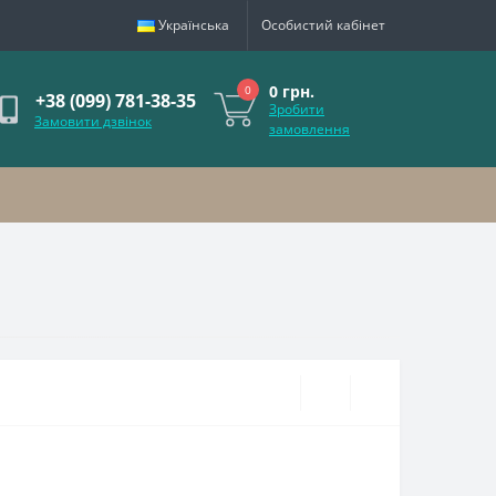
Українська
Особистий кабінет
0 грн.
0
+38 (099) 781-38-35
Зробити
Замовити дзвінок
замовлення