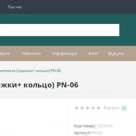
Про нас
ярне
Новинки
Інформація
Блог
Відгуки
омплекта (сережки+ кольцо) PN-06
ежки+ кольцо) PN-06
Відгуки:
(0)
Код товару:
12275-01
Артикул:
PN-06