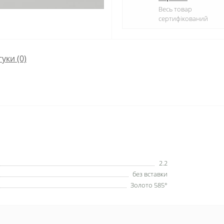
Весь товар
сертифікований
гуки (0)
2.2
без вставки
Золото 585°