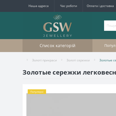
Наша адреса
Час роботи
Оплата і доставка
Список категорій
Попул
Золоті прикраси
Золоті сережки
Золотые с
Золотые сережки легковесн
Популярні