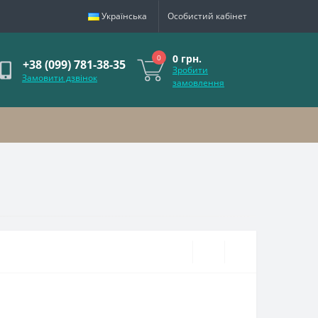
Українська
Особистий кабінет
0 грн.
0
+38 (099) 781-38-35
Зробити
Замовити дзвінок
замовлення