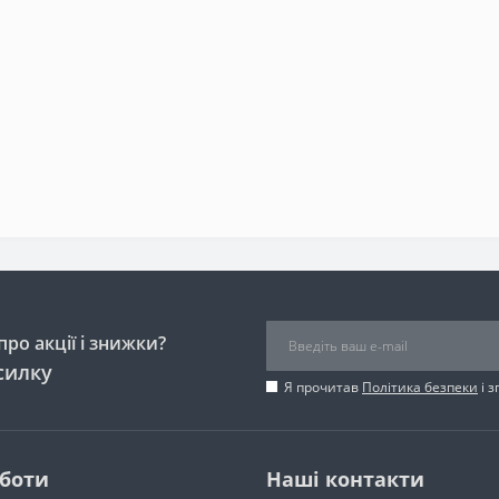
ро акції і знижки?
силку
Я прочитав
Політика безпеки
і 
оботи
Наші контакти