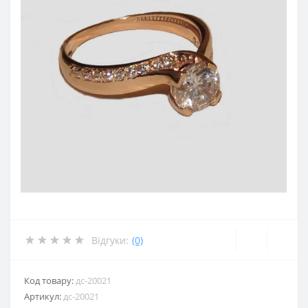
Відгуки:
(0)
Код товару:
дс-20021
Артикул:
дс-20021