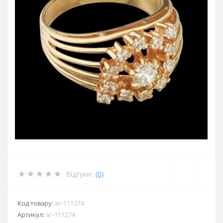
Відгуки:
(0)
Код товару:
аг-111274
Артикул:
аг-111274