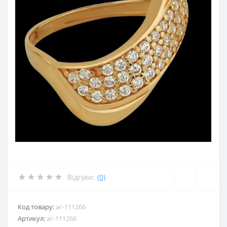
Відгуки:
(0)
Код товару:
аг-111266
Артикул:
аг-111266