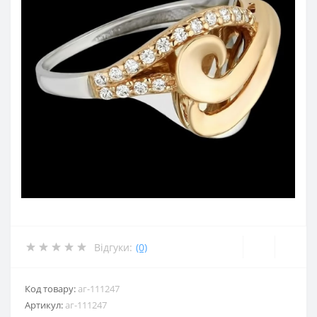
Відгуки:
(0)
Код товару:
аг-111247
Артикул:
аг-111247