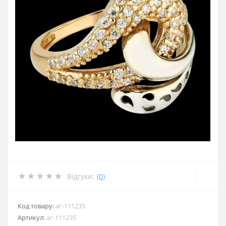
Відгуки:
(0)
Код товару:
аг-111235
Артикул:
аг-111235