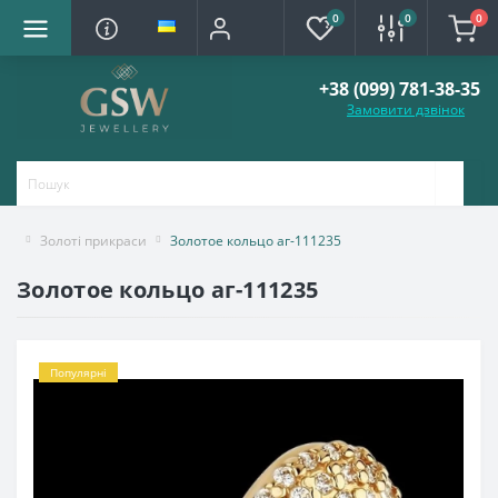
0
0
0
+38 (099) 781-38-35
Замовити дзвінок
Золоті прикраси
Золотое кольцо аг-111235
Золотое кольцо аг-111235
Популярні