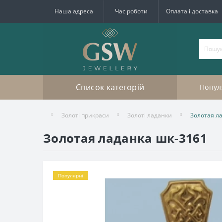
Наша адреса
Час роботи
Оплата і доставка
Список категорій
Попул
Золоті прикраси
Золоті ладaнки
Золотая л
Золотая ладанка шк-3161
Популярні