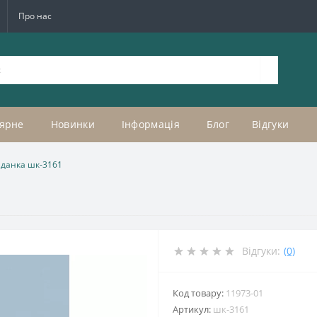
Про нас
ярне
Новинки
Інформація
Блог
Відгуки
аданка шк-3161
Відгуки:
(0)
Код товару:
11973-01
Артикул:
шк-3161