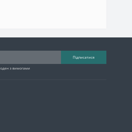
Підписатися
згоден з вимогами