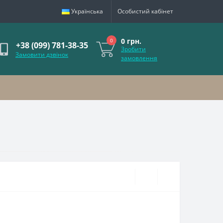
Українська
Особистий кабінет
0 грн.
0
+38 (099) 781-38-35
Зробити
Замовити дзвінок
замовлення