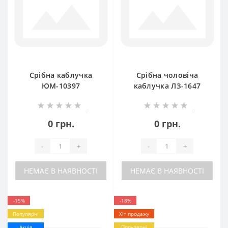
Срібна каблучка
Срібна чоловіча
ЮМ-10397
каблучка ЛЗ-1647
0
0
0 грн.
0 грн.
-
+
-
+
НЕМАЄ В НАЯВНОСТІ
НЕМАЄ В НАЯВНОСТІ
-15%
-18%
Популярні
Хіт продажу
Акція
Популярні