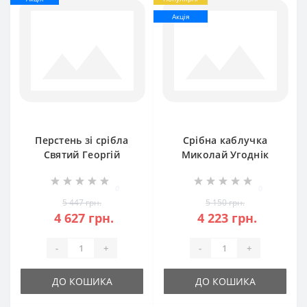
Акція
Перстень зі срібла
Срібна каблучка
Святий Георгій
Миколай Угоднік
бр-0056521
бр-0057321
0
0
5 447 грн.
5 150 грн.
4 627 грн.
4 223 грн.
-
+
-
+
ДО КОШИКА
ДО КОШИКА