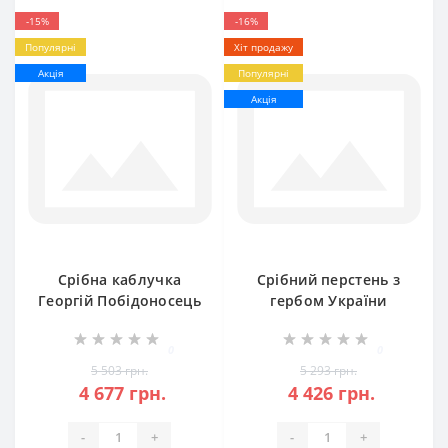
-15%
-16%
Популярні
Хіт продажу
Акція
Популярні
Акція
Срібна каблучка
Срібний перстень з
Георгій Побідоносець
гербом України
бр-0056921
бр-0053521
0
0
5 503 грн.
5 293 грн.
4 677 грн.
4 426 грн.
-
+
-
+