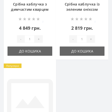
Срібна каблучка з
Срібна каблучка із
димчастим кварцем
зеленим оніксом
Джейн 2 БР-8110821
Дакота БР-8067921
0
0
4 849 грн.
2 819 грн.
-
+
-
+
ДО КОШИКА
ДО КОШИКА
Популярні