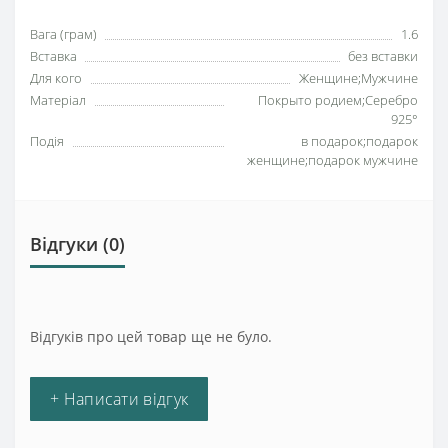
Вага (грам)
1.6
Вставка
без вставки
Для кого
Женщине;Мужчине
Матеріал
Покрыто родием;Серебро
925°
Подія
в подарок;подарок
женщине;подарок мужчине
Відгуки (0)
Відгуків про цей товар ще не було.
+ Написати відгук