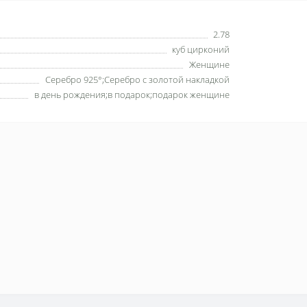
2.78
куб цирконий
Женщине
Серебро 925°;Серебро с золотой накладкой
в день рождения;в подарок;подарок женщине