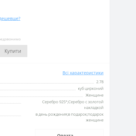
дешевше?
ередзвонимо
Купити
Всі характеристики
2.78
куб цирконий
Женщине
Серебро 925°;Серебро с золотой
накладкой
в день рождения;в подарок;подарок
женщине
Оплата