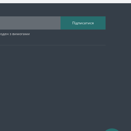
Підписатися
згоден з вимогами