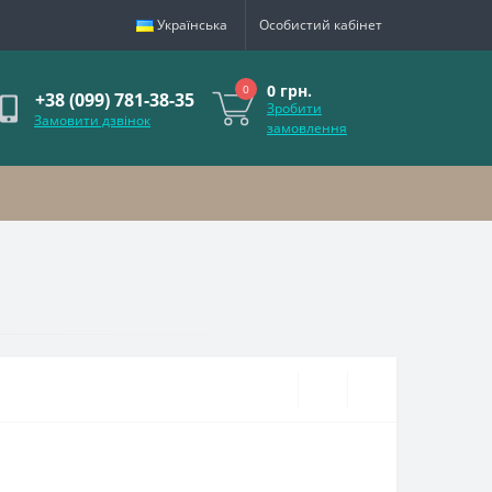
Українська
Особистий кабінет
0 грн.
0
+38 (099) 781-38-35
Зробити
Замовити дзвінок
замовлення