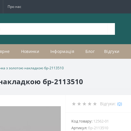
Про нас
ярне
Новинки
Інформація
Блог
Відгуки
чка з золотою накладкою бр-2113510
 накладкою бр-2113510
Відгуки:
(0)
Код товару:
12562-01
Артикул:
бр-2113510