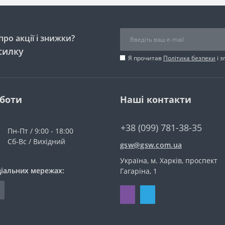
ро акції і знижки?
силку
Я прочитав
Політика безпеки
і 
оботи
Наші контакти
+38 (099) 781-38-35
Пн-Пт / 9:00 - 18:00
Сб-Вс / Вихідний
gsw@gsw.com.ua
Україна, м. Харків, проспект
ціальних мережах:
Гагаріна, 1