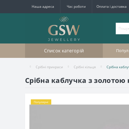
Наша адреса
Час роботи
Оплата і доставка
Список категорій
Попул
Срібні прикраси
Срібні кільця
Срібна каблу
Срібна каблучка з золотою
Популярні