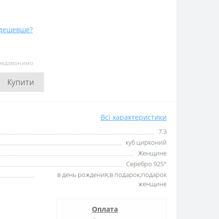
дешевше?
ередзвонимо
Купити
Всі характеристики
7.3
куб цирконий
Женщине
Серебро 925°
в день рождения;в подарок;подарок
женщине
Оплата