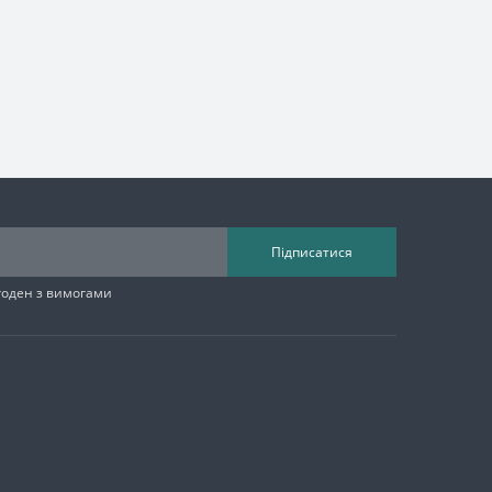
Підписатися
згоден з вимогами