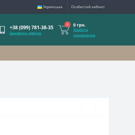
Українська
Особистий кабінет
0 грн.
0
+38 (099) 781-38-35
Зробити
Замовити дзвінок
замовлення