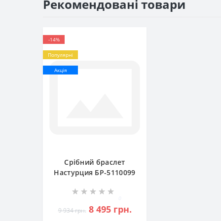
Рекомендовані товари
-14%
Популярні
Акція
Срібний браслет
Настурция БР-5110099
0
8 495 грн.
9 934 грн.