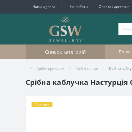
Наша адреса
Час роботи
Оплата і доставка
Список категорій
Попул
Срібні прикраси
Срібні кільця
Срібна каблу
Срібна каблучка Настурція 
Популярні