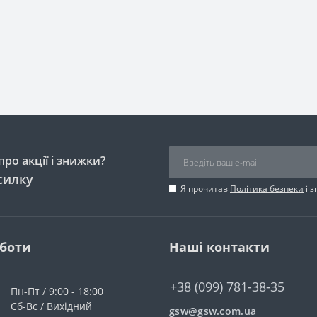
ро акції і знижки?
силку
Я прочитав
Політика безпеки
і 
оботи
Наші контакти
+38 (099) 781-38-35
Пн-Пт / 9:00 - 18:00
Сб-Вс / Вихідний
gsw@gsw.com.ua