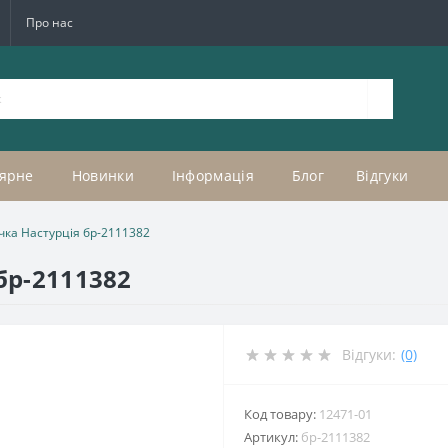
Про нас
ярне
Новинки
Інформація
Блог
Відгуки
чка Настурція бр-2111382
бр-2111382
Відгуки:
(0)
Код товару:
12471-01
Артикул:
бр-2111382