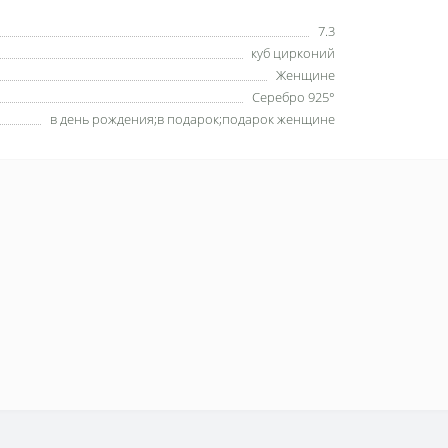
7.3
куб цирконий
Женщине
Серебро 925°
в день рождения;в подарок;подарок женщине