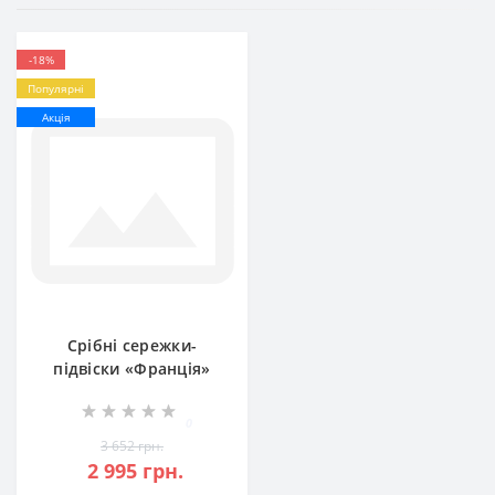
-18%
Популярні
Акція
Срібні сережки-
підвіски «Франція»
БР-1111051
0
3 652 грн.
2 995 грн.