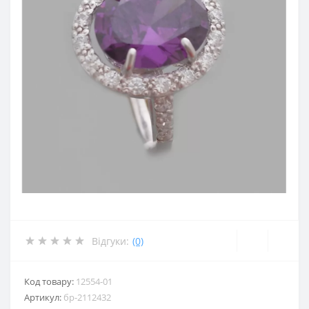
Відгуки:
(0)
Код товару:
12554-01
Артикул:
бр-2112432