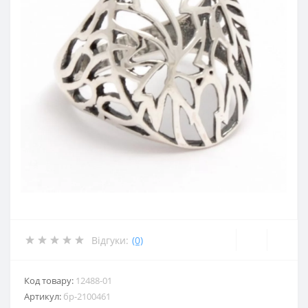
Відгуки:
(0)
Код товару:
12488-01
Артикул:
бр-2100461