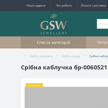
Наша адреса
Час роботи
Оплата і доставка
Список категорій
Попул
Срібні прикраси
Срібні кільця
Срібна каблу
Срібна каблучка бр-0060521
Популярні