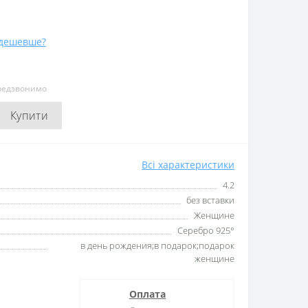
дешевше?
ередзвонимо
Купити
Всі характеристики
4.2
без вставки
Женщине
Серебро 925°
в день рождения;в подарок;подарок
женщине
Оплата