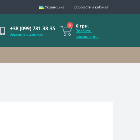
Українська
Особистий кабінет
0 грн.
0
+38 (099) 781-38-35
Зробити
Замовити дзвінок
замовлення