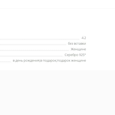
4.2
без вставки
Женщине
Серебро 925°
в день рождения;в подарок;подарок женщине