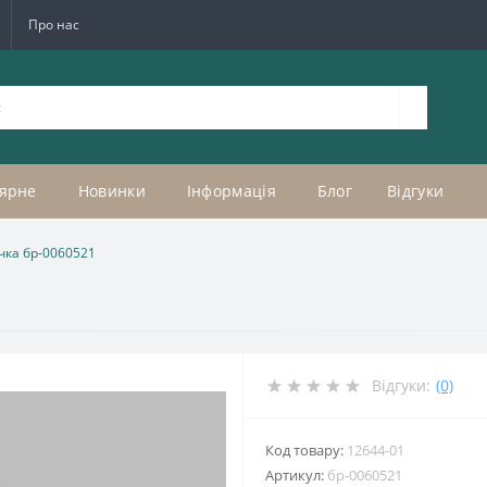
Про нас
ярне
Новинки
Інформація
Блог
Відгуки
чка бр-0060521
Відгуки:
(0)
Код товару:
12644-01
Артикул:
бр-0060521