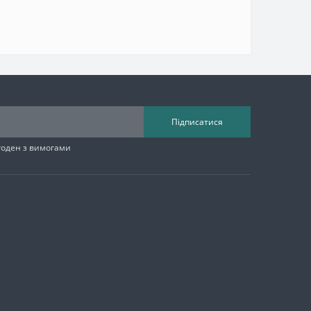
Підписатися
згоден з вимогами