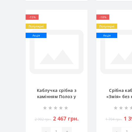
-15%
-18%
Популярні
Популярні
Акція
Акція
Каблучка срібна з
Срібна ка
камінням Полоз у
«Змія» без 
вигляді змії
БР-211
бр-2112227
0
2 467 грн.
1 3
2 902 грн.
1 704 грн.
-
+
-