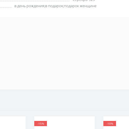
в день рождения;в подарок;подарок женщине
-15%
-10%