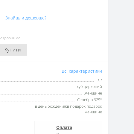
Знайшли дешевше?
ередзвонимо
Купити
Всі характеристики
3.7
куб цирконий
Женщине
Серебро 925°
в день рождения;в подарок;подарок
женщине
Оплата