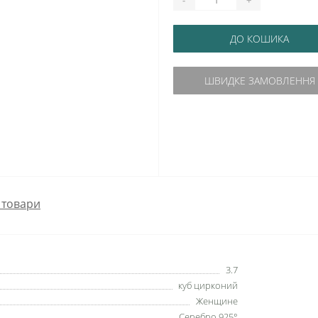
ДО КОШИКА
ШВИДКЕ ЗАМОВЛЕННЯ
 товари
3.7
куб цирконий
Женщине
Серебро 925°