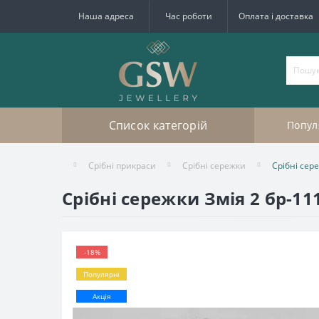
Наша адреса
Час роботи
Оплата і доставка
Список категорій
Попул
Срібні прикраси
Срібні сережки
Срібні сер
Срібні сережки Змія 2 бр-11
-18%
Популярні
Акція