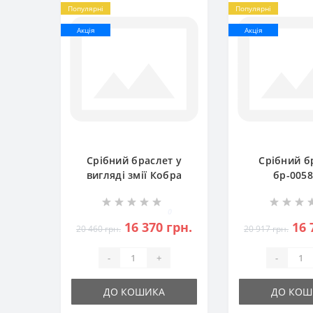
Популярні
Популярні
Акція
Акція
Срібний браслет у
Срібний б
вигляді змії Кобра
бр-005
БР-5000751
0
16 370 грн.
16 
20 460 грн.
20 917 грн.
-
+
-
ДО КОШИКА
ДО КОШ