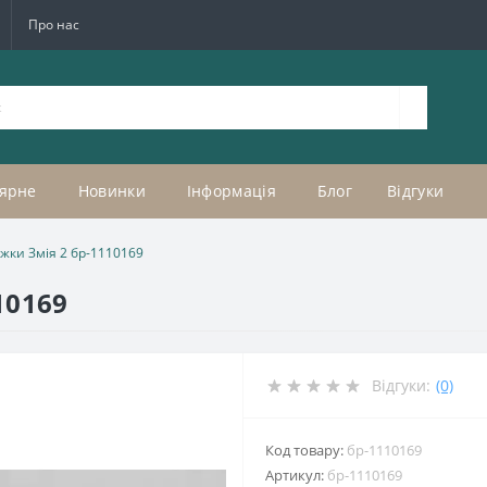
Про нас
ярне
Новинки
Інформація
Блог
Відгуки
ежки Змія 2 бр-1110169
10169
Відгуки:
(0)
Код товару:
бр-1110169
Артикул:
бр-1110169