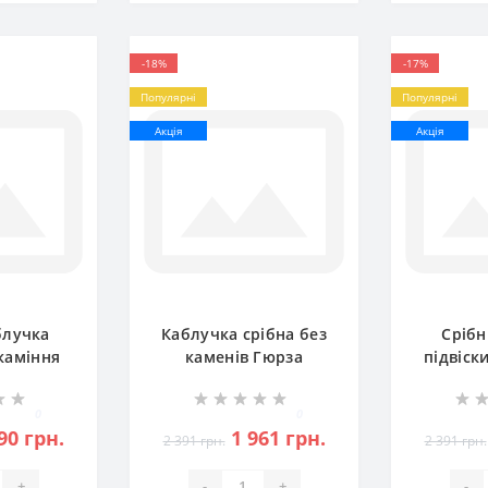
-18%
-17%
Популярні
Популярні
Акція
Акція
блучка
Каблучка срібна без
Срібн
каміння
каменів Гюрза
підвіск
0036
бр-2100101
БР-
0
0
90 грн.
1 961 грн.
2 391 грн.
2 391 грн.
+
-
+
-