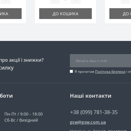
ИКА
ДО КОШИКА
ДО
ро акції і знижки?
силку
Я прочитав
Політика безпеки
і 
оботи
Наші контакти
+38 (099) 781-38-35
Пн-Пт / 9:00 - 18:00
Сб-Вс / Вихідний
gsw@gsw.com.ua