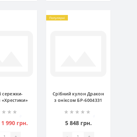
Популярні
і сережки-
Срібний кулон Дракон
и «Хрестики»
з оніксом БР-6004331
0046511
0
0
1 990 грн.
5 848 грн.
+
-
+