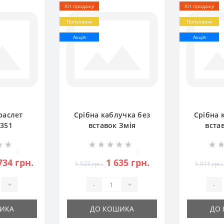
Хіт продажу
Хіт продажу
Популярні
Популярні
Акція
Акція
раслет
Срібна каблучка без
Срібна 
8351
вставок Змія
вста
БР-0065321
БР-
0
0
734 грн.
1 635 грн.
1 923 грн.
1 911 грн.
+
-
+
-
ИКА
ДО КОШИКА
ДО