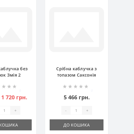
каблучка без
Срібна каблучка з
вок Змія 2
топазом Саксонія
0005821
БР-8108721
0
0
1 720 грн.
5 466 грн.
+
-
+
 КОШИКА
ДО КОШИКА