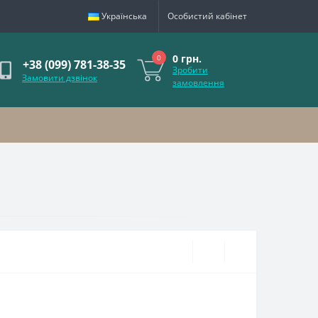
Українська
Особистий кабінет
0 грн.
0
+38 (099) 781-38-35
Зробити
Замовити дзвінок
замовлення