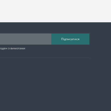
Підписатися
згоден з вимогами