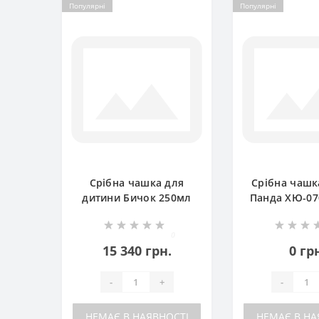
Популярні
Популярні
Срібна чашка для
Срібна чашк
дитини Бичок 250мл
Панда ХЮ-07
ХЮ-080706
0
15 340 грн.
0 гр
-
+
-
НЕМАЄ В НАЯВНОСТІ
НЕМАЄ В НА