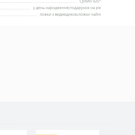
Срібло 925°
у день народження;подарунок на рік
ложки з ведмедиком;ложки чайні