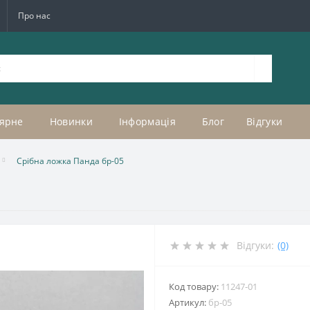
Про нас
ярне
Новинки
Інформація
Блог
Відгуки
Срібна ложка Панда бр-05
Відгуки:
(0)
Код товару:
11247-01
Артикул:
бр-05