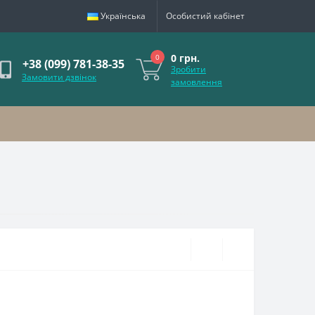
Українська
Особистий кабінет
0 грн.
0
+38 (099) 781-38-35
Зробити
Замовити дзвінок
замовлення