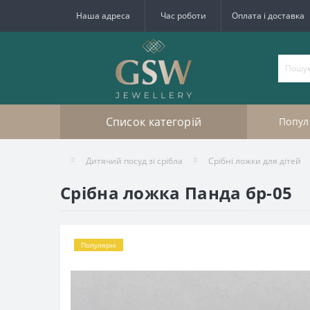
Наша адреса
Час роботи
Оплата і доставка
Список категорій
Попул
Дитячий посуд зі срібла
Срібні ложки для дітей
Срібна ложка Панда бр-05
Популярні