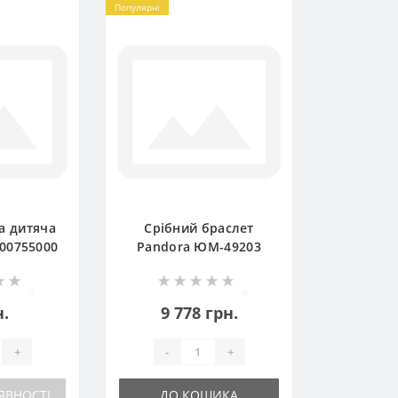
Популярні
а дитяча
Срібний браслет
00755000
Pandora ЮМ-49203
0
0
н.
9 778 грн.
+
-
+
ЯВНОСТІ
ДО КОШИКА