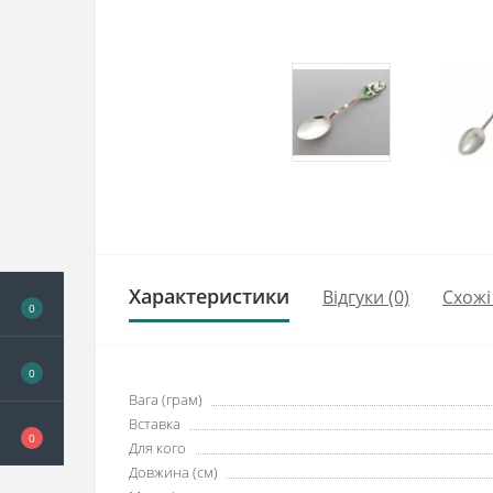
Характеристики
Відгуки (0)
Схожі
0
0
Вага (грам)
Вставка
0
Для кого
Довжина (см)