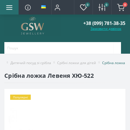
0
0
0
+38 (099) 781-38-35
Замовити дзвінок
Дитячий посуд зі срібла
Срібні ложки для дітей
Срібна ложка Л
Срібна ложка Левеня ХЮ-522
Популярні