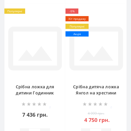
Популярні
-5%
Хіт продажу
Популярні
Акція
Срібна ложка для
Срібна дитяча ложка
дитини Годинник
Янгол на хрестини
хю-22028691
БР-0052581
0
0
4 999 грн.
7 436 грн.
4 750 грн.