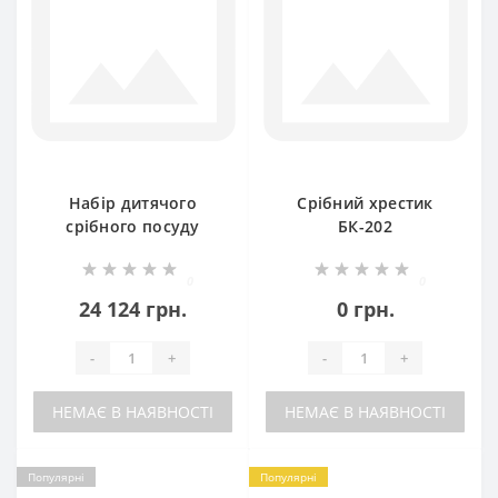
Набір дитячого
Срібний хрестик
срібного посуду
БК-202
Левеня (ложка+чашка)
ХЮ-080522/080492
0
0
24 124 грн.
0 грн.
-
+
-
+
НЕМАЄ В НАЯВНОСТІ
НЕМАЄ В НАЯВНОСТІ
Популярні
Популярні