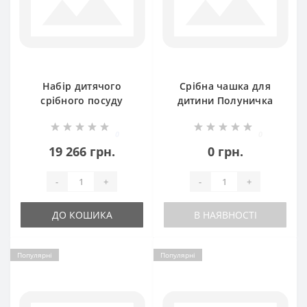
Набір дитячого
Срібна чашка для
срібного посуду
дитини Полуничка
Годинник
250мл ХЮ-080498
(ложка+виделка)
0
0
БР-435048
19 266 грн.
0 грн.
-
+
-
+
ДО КОШИКА
В НАЯВНОСТІ
Популярні
Популярні