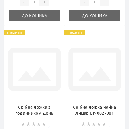
-
+
-
+
ДО КОШИКА
ДО КОШИКА
Популярні
Популярні
Срібна ложка з
Срібна ложка чайна
годинником День
Лицар БР-0027081
Народження
БР-0050881
0
0