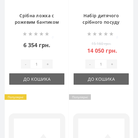
Срібна ложка с
Набір дитячого
рожевим бантиком
срібного посуду
Годинник ЛЗ-5102
Мишеня
(ложка+виделка)
0
0
БР-129119
15 160 грн.
6 354 грн.
14 050 грн.
-
+
-
+
ДО КОШИКА
ДО КОШИКА
Популярні
Популярні