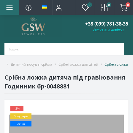
0
0
0
+38 (099) 781-38-35
Замовити дзвінок
Дитячий посуд зі срібла
Срібні ложки для дітей
Срібна ложка д
Срібна ложка дитяча під гравіювання
Годинник бр-0048881
-2%
Популярні
Акція