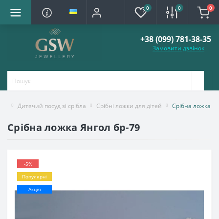
0
0
0
+38 (099) 781-38-35
Замовити дзвінок
Дитячий посуд зі срібла
Срібні ложки для дітей
Срібна ложка Ян
Срібна ложка Янгол бр-79
-5%
Популярні
Акція