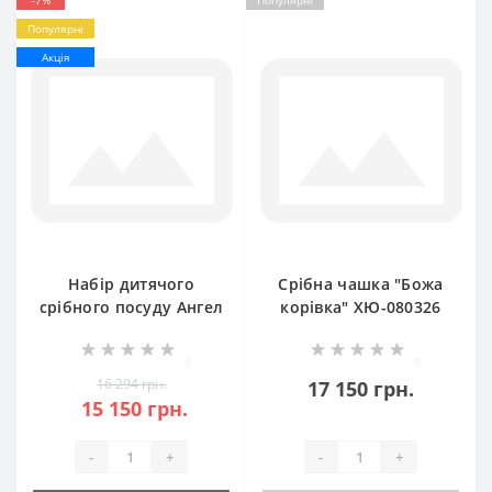
-7%
Популярні
Популярні
Акція
Набір дитячого
Срібна чашка "Божа
срібного посуду Ангел
корівка" ХЮ-080326
Охоронець
(ложка+виделка)
0
0
БР-282434
16 294 грн.
17 150 грн.
15 150 грн.
-
+
-
+